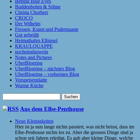
Behind Blue Eyes
Buddenbohm & Söhne
Christa Chorherr
CROCO
Der Wilhelm
Fressen, Kunst und Puderquaste
Gut gebrüllt
Heimathafen Elbinsel
KRAULQUAPPE
nocheinglaswein
Notes and Pictures
UberBlogring
UberBlogring – nächstes Blog
UberBlogring – vorheriges Blog
Vorspeisenplatte
Warme Küche
Suchen
nach:
Aus dem Elbe-Penthouse
Neue Kleinigkeiten
Hier ist ja nun lange nichts passiert, was nicht heisst, dass im
Elbe-Penhouse nichts los ist. Aber die grossen Dinge sind ja
schon seit Jahren erledigt. Es gab aber kleine Dinge, welche