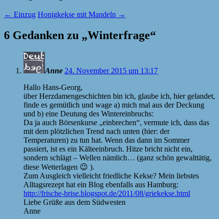
←
Einzug
Honigkekse mit Mandeln
→
6 Gedanken zu „
Winterfrage
“
Anne
24. November 2015 um 13:17
Hallo Hans-Georg,
über Herzdamengeschichten bin ich, glaube ich, hier gelandet,
finde es gemütlich und wage a) mich mal aus der Deckung
und b) eine Deutung des Wintereinbruchs:
Da ja auch Börsenkurse „einbrechen“, vermute ich, dass das
mit dem plötzlichen Trend nach unten (hier: der
Temperaturen) zu tun hat. Wenn das dann im Sommer
passiert, ist es ein Kälteeinbruch. Hitze bricht nicht ein,
sondern schlägt – Wellen nämlich… (ganz schön gewalttätig,
diese Wetterlagen 😉 ).
Zum Ausgleich vielleicht friedliche Kekse? Mein liebstes
Alltagsrezept hat ein Blog ebenfalls aus Hamburg:
http://frische-brise.blogspot.de/2011/08/griekekse.html
Liebe Grüße aus dem Südwesten
Anne