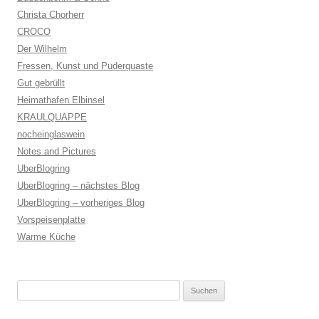
Christa Chorherr
CROCO
Der Wilhelm
Fressen, Kunst und Puderquaste
Gut gebrüllt
Heimathafen Elbinsel
KRAULQUAPPE
nocheinglaswein
Notes and Pictures
UberBlogring
UberBlogring – nächstes Blog
UberBlogring – vorheriges Blog
Vorspeisenplatte
Warme Küche
Suchen
nach: