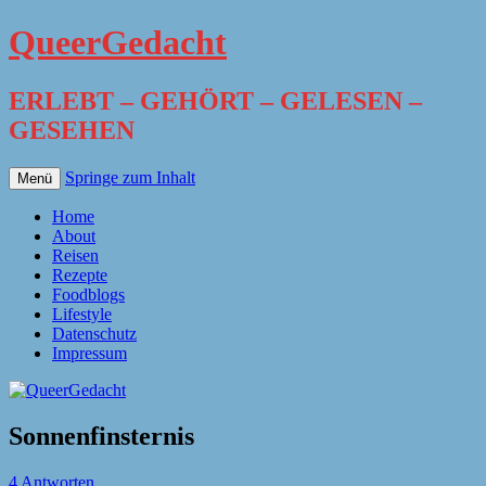
QueerGedacht
ERLEBT – GEHÖRT – GELESEN –
GESEHEN
Springe zum Inhalt
Menü
Home
About
Reisen
Rezepte
Foodblogs
Lifestyle
Datenschutz
Impressum
Sonnenfinsternis
4 Antworten