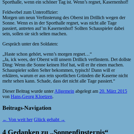
Sporthalle, wenn ein schöner Tag ist. Wenn’s regnet, Kasernenhof!
Feldwebel zum Unteroffizier:
Morgen um neun Verfinsterung des Oberst im Drillich wegen der
Sonne. Wenn es in der Sporthalle regnet, was nicht alle Tage
passiert, antreten auf’m Kasernenhof! Sollten Schauspieler dabei
sein, sollen sie sich selten machen.
Gespräch unter den Soldaten:
„Haste schon gehört, wenn’s morgen regnet…“
„Ja, ick wees, der Oberst will unsern Drillich verfinstern. Det dollste
Ding: Wenn die Sonne keinen Hof hat, will er ihr einen machen.
Schauspieler sollen Selter bekommen, typisch! Dann will er
erklären, warum er aus rein sportlichen Gründen die Kaserne nicht
mehr sehen kann. Schade, dass det nicht alle Tage passiert.“
Dieser Beitrag wurde unter
Allgemein
abgelegt am
20. März 2015
von
Hans-Georg Kloetzen
.
Beitrags-Navigation
←
Von weit her
Glück gehabt
→
4 Gedanken zu „
Sonnenfinsternis
“