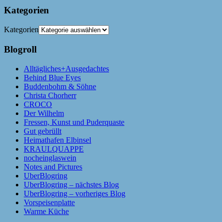
Kategorien
Kategorien
Blogroll
Alltägliches+Ausgedachtes
Behind Blue Eyes
Buddenbohm & Söhne
Christa Chorherr
CROCO
Der Wilhelm
Fressen, Kunst und Puderquaste
Gut gebrüllt
Heimathafen Elbinsel
KRAULQUAPPE
nocheinglaswein
Notes and Pictures
UberBlogring
UberBlogring – nächstes Blog
UberBlogring – vorheriges Blog
Vorspeisenplatte
Warme Küche