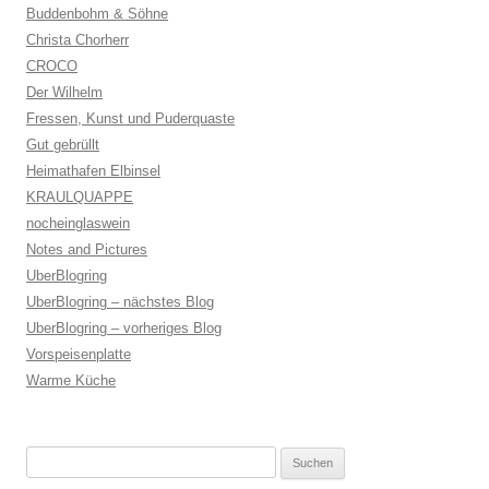
Buddenbohm & Söhne
Christa Chorherr
CROCO
Der Wilhelm
Fressen, Kunst und Puderquaste
Gut gebrüllt
Heimathafen Elbinsel
KRAULQUAPPE
nocheinglaswein
Notes and Pictures
UberBlogring
UberBlogring – nächstes Blog
UberBlogring – vorheriges Blog
Vorspeisenplatte
Warme Küche
Suchen
nach: