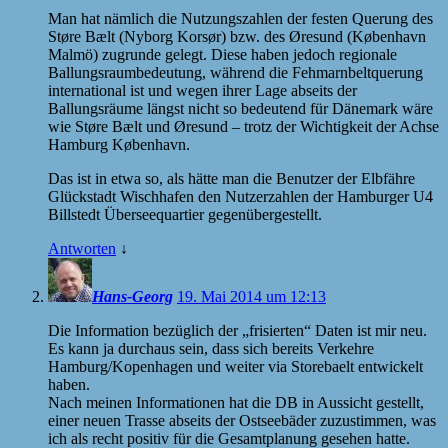
Man hat nämlich die Nutzungszahlen der festen Querung des
Støre Bælt (Nyborg Korsør) bzw. des Øresund (København
Malmö) zugrunde gelegt. Diese haben jedoch regionale
Ballungsraumbedeutung, während die Fehmarnbeltquerung
international ist und wegen ihrer Lage abseits der
Ballungsräume längst nicht so bedeutend für Dänemark wäre
wie Støre Bælt und Øresund – trotz der Wichtigkeit der Achse
Hamburg København.
Das ist in etwa so, als hätte man die Benutzer der Elbfähre
Glückstadt Wischhafen den Nutzerzahlen der Hamburger U4
Billstedt Überseequartier gegenübergestellt.
Antworten
↓
Hans-Georg
19. Mai 2014 um 12:13
Die Information bezüglich der „frisierten“ Daten ist mir neu.
Es kann ja durchaus sein, dass sich bereits Verkehre
Hamburg/Kopenhagen und weiter via Storebaelt entwickelt
haben.
Nach meinen Informationen hat die DB in Aussicht gestellt,
einer neuen Trasse abseits der Ostseebäder zuzustimmen, was
ich als recht positiv für die Gesamtplanung gesehen hatte.