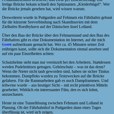
fertige Brücke bekam schnell den Spitznamen „Kleiderbügel“. Wer
die Brücke jemals gesehen hat, wird wissen warum.
Desweiteren wurde in Puttgarden auf Fehmarn ein Fährhafen gebaut
für die kürzeste Seeverbindung nach Skandinavien mit dem
Zielhafen Roedbyhavn auf der Dänischen Insel Lolland.
Über den Bau der Brücke über den Fehmarnsund und den Bau des
Fährhafens gibt es eine Dokumentation im Internet, auf die mich
Gerrit
aufmerksam gemacht hat. Wer ca. 45 Minuten seiner Zeit
erübrigen kann, sollte sich die Dokumentation einmal ansehen und
auf ein paar Einzelheiten achten:
Schutzhelme sieht man nur vereinzelt bei den Arbeitern. Stattdessen
werden Pudelmützen getragen. Gehörschutz – was ist das denn?
Wenn die Nieter nicht taub geworden sind, haben sie sicher Tinitus
bekommen. Dampfloks wurden zu Testzwecken auf die Brücke
gefahren. Für die Rammarbeiten gab es noch Dampframmen. Und
teilweise wurde – aus heutiger Sicht – mit recht primitiven Mitteln
gearbeitet. Wirklich ein interessanter Film, den es sich lohnt,
anzuschauen.
Heute ist eine Tunnellösung zwischen Fehmarn und Lolland in
Planung. Ob der Fährbahnhof in Puttgarden dann eines Tages
überflüssig ist, wird sich zeigen.