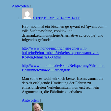
Antworten
↓
Gerrit
19. Mai 2014 um 14:06
Hab‘ nochmal ein bisschen ge-qwant-ed (qwant.com –
tolle Suchmaschine, cookie- und
datenaufzeichnungsfreie Alternative zu Google) und
folgendes gefunden:
http://www.ndr.de/nachrichten/schleswig-
holstein/Fehmarnbelt-Verkehrsexperte-warnt-vor-
Kosten,fehmarn353.html
http://www.ln-online.de/Extra/Beltquerung/Wird-der-
Belttunnel-zum-Milliardengrab
Man sollte es wohl wirklich besser lassen, zumal die
derzeit erfolgende Umrüstung der Fähren zu
emissionsfreien Verkehrsmitteln nun erst recht ein
Argument ist, die Fährlinie zu erhalten.
Antworten
↓