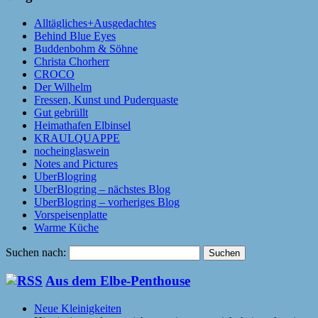
Alltägliches+Ausgedachtes
Behind Blue Eyes
Buddenbohm & Söhne
Christa Chorherr
CROCO
Der Wilhelm
Fressen, Kunst und Puderquaste
Gut gebrüllt
Heimathafen Elbinsel
KRAULQUAPPE
nocheinglaswein
Notes and Pictures
UberBlogring
UberBlogring – nächstes Blog
UberBlogring – vorheriges Blog
Vorspeisenplatte
Warme Küche
Suchen nach:
Aus dem Elbe-Penthouse
Neue Kleinigkeiten