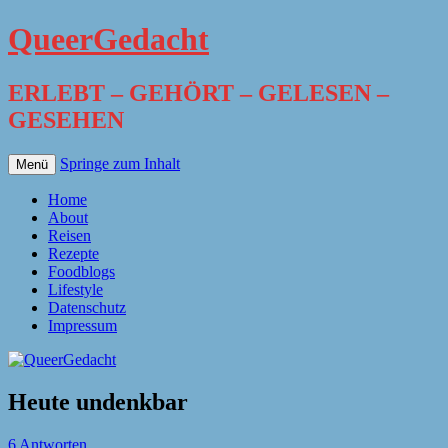
QueerGedacht
ERLEBT – GEHÖRT – GELESEN –
GESEHEN
Springe zum Inhalt
Menü
Home
About
Reisen
Rezepte
Foodblogs
Lifestyle
Datenschutz
Impressum
Heute undenkbar
6 Antworten