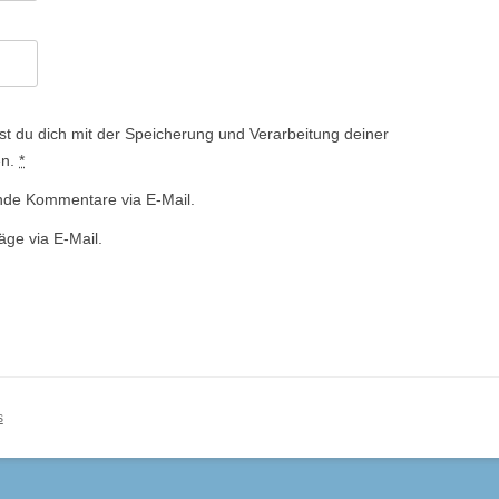
st du dich mit der Speicherung und Verarbeitung deiner
en.
*
nde Kommentare via E-Mail.
äge via E-Mail.
s