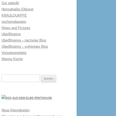
Gut gebrüllt
Heimathafen Elbinsel
KRAULQUAPPE
nocheinglaswein
Notes and Pictures
UberBlogring
UberBlogring – nächstes Blog
UberBlogring – vorheriges Blog
Vorspeisenplatte
Warme Küche
Suchen
nach:
AUS DEM ELBE-PENTHOUSE
Neue Kleinigkeiten