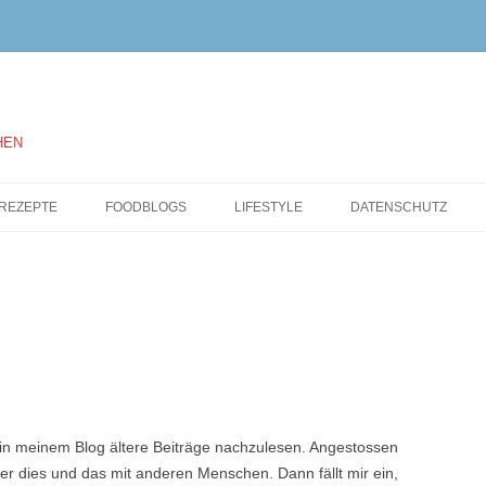
HEN
Springe
zum
REZEPTE
FOODBLOGS
LIFESTYLE
DATENSCHUTZ
Inhalt
n meinem Blog ältere Beiträge nachzulesen. Angestossen
r dies und das mit anderen Menschen. Dann fällt mir ein,