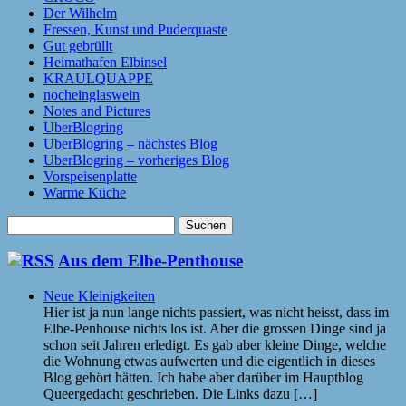
Der Wilhelm
Fressen, Kunst und Puderquaste
Gut gebrüllt
Heimathafen Elbinsel
KRAULQUAPPE
nocheinglaswein
Notes and Pictures
UberBlogring
UberBlogring – nächstes Blog
UberBlogring – vorheriges Blog
Vorspeisenplatte
Warme Küche
Suchen
nach:
Aus dem Elbe-Penthouse
Neue Kleinigkeiten
Hier ist ja nun lange nichts passiert, was nicht heisst, dass im
Elbe-Penhouse nichts los ist. Aber die grossen Dinge sind ja
schon seit Jahren erledigt. Es gab aber kleine Dinge, welche
die Wohnung etwas aufwerten und die eigentlich in dieses
Blog gehört hätten. Ich habe aber darüber im Hauptblog
Queergedacht geschrieben. Die Links dazu […]