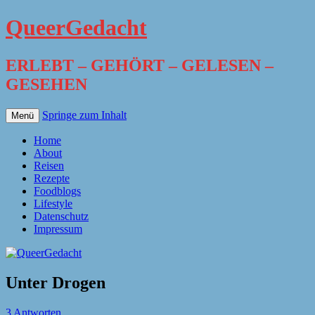
QueerGedacht
ERLEBT – GEHÖRT – GELESEN –
GESEHEN
Springe zum Inhalt
Menü
Home
About
Reisen
Rezepte
Foodblogs
Lifestyle
Datenschutz
Impressum
Unter Drogen
3 Antworten