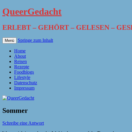
QueerGedacht
ERLEBT – GEHÖRT – GELESEN – GE
Springe zum Inhalt
Menü
Home
About
Reisen
Rezepte
Foodblogs
Lifestyle
Datenschutz
Impressum
Sommer
Schreibe eine Antwort