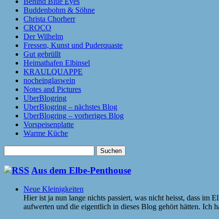
Behind Blue Eyes
Buddenbohm & Söhne
Christa Chorherr
CROCO
Der Wilhelm
Fressen, Kunst und Puderquaste
Gut gebrüllt
Heimathafen Elbinsel
KRAULQUAPPE
nocheinglaswein
Notes and Pictures
UberBlogring
UberBlogring – nächstes Blog
UberBlogring – vorheriges Blog
Vorspeisenplatte
Warme Küche
Suchen
nach:
Aus dem Elbe-Penthouse
Neue Kleinigkeiten
Hier ist ja nun lange nichts passiert, was nicht heisst, dass im
aufwerten und die eigentlich in dieses Blog gehört hätten. Ic