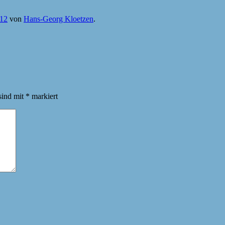
012
von
Hans-Georg Kloetzen
.
sind mit
*
markiert