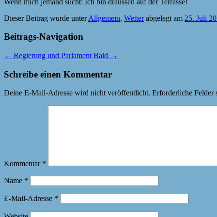
Wenn mich jemand sucht: Ich bin draussen auf der Terrasse!
Dieser Beitrag wurde unter
Allgemein
,
Wetter
abgelegt am
25. Juli 2
Beitrags-Navigation
←
Regierung und Parlament
Bald
→
Schreibe einen Kommentar
Deine E-Mail-Adresse wird nicht veröffentlicht.
Erforderliche Felder 
Kommentar
*
Name
*
E-Mail-Adresse
*
Website