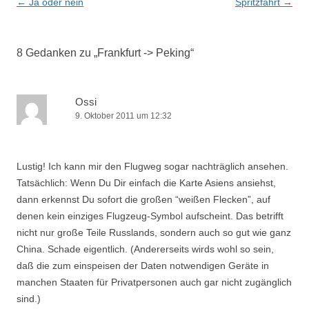
Beitrags-
←
Ja oder nein
Spritzfahrt
→
Navigation
8 Gedanken zu „
Frankfurt -> Peking
“
Ossi
9. Oktober 2011 um 12:32
Lustig! Ich kann mir den Flugweg sogar nachträglich ansehen.
Tatsächlich: Wenn Du Dir einfach die Karte Asiens ansiehst,
dann erkennst Du sofort die großen “weißen Flecken”, auf
denen kein einziges Flugzeug-Symbol aufscheint. Das betrifft
nicht nur große Teile Russlands, sondern auch so gut wie ganz
China. Schade eigentlich. (Andererseits wirds wohl so sein,
daß die zum einspeisen der Daten notwendigen Geräte in
manchen Staaten für Privatpersonen auch gar nicht zugänglich
sind.)