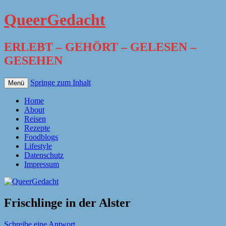
QueerGedacht
ERLEBT – GEHÖRT – GELESEN –
GESEHEN
Springe zum Inhalt
Menü
Home
About
Reisen
Rezepte
Foodblogs
Lifestyle
Datenschutz
Impressum
Frischlinge in der Alster
Schreibe eine Antwort