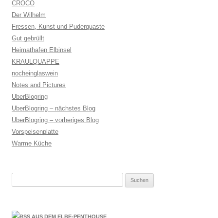
CROCO
Der Wilhelm
Fressen, Kunst und Puderquaste
Gut gebrüllt
Heimathafen Elbinsel
KRAULQUAPPE
nocheinglaswein
Notes and Pictures
UberBlogring
UberBlogring – nächstes Blog
UberBlogring – vorheriges Blog
Vorspeisenplatte
Warme Küche
Suchen
nach:
AUS DEM ELBE-PENTHOUSE