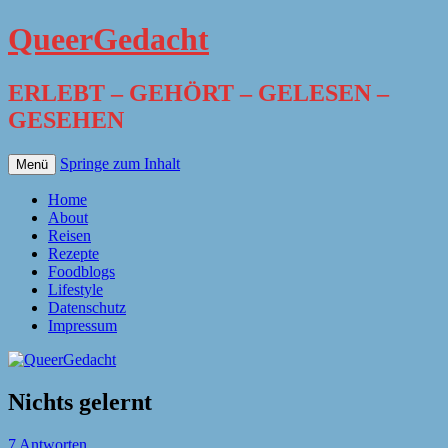
QueerGedacht
ERLEBT – GEHÖRT – GELESEN –
GESEHEN
Springe zum Inhalt
Menü
Home
About
Reisen
Rezepte
Foodblogs
Lifestyle
Datenschutz
Impressum
Nichts gelernt
7 Antworten