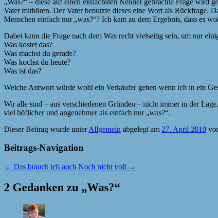
„Was?“ – diese auf einen einfachsten Nenner gebrachte Frage wird g
Vater mithören. Der Vater benutzte dieses eine Wort als Rückfrage. D
Menschen einfach nur „was?“? Ich kam zu dem Ergebnis, dass es wohl
Dabei kann die Frage nach dem Was recht vielseitig sein, um nur eini
Was kostet das?
Was machst du gerade?
Was kochst du heute?
Was ist das?
Welche Antwort würde wohl ein Verkäufer geben wenn ich in ein Gesc
Wir alle sind – aus verschiedenen Gründen – nicht immer in der Lage,
viel höflicher und angenehmer als einfach nur „was?“.
Dieser Beitrag wurde unter
Allgemein
abgelegt am
27. April 2010
vo
Beitrags-Navigation
←
Das brauch ich auch
Noch nicht voll
→
2 Gedanken zu „
Was?
“