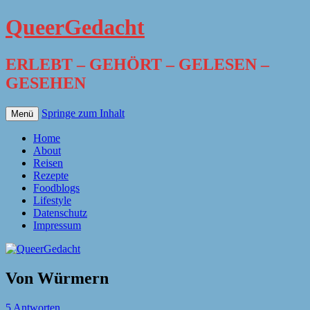
QueerGedacht
ERLEBT – GEHÖRT – GELESEN –
GESEHEN
Springe zum Inhalt
Menü
Home
About
Reisen
Rezepte
Foodblogs
Lifestyle
Datenschutz
Impressum
Von Würmern
5 Antworten