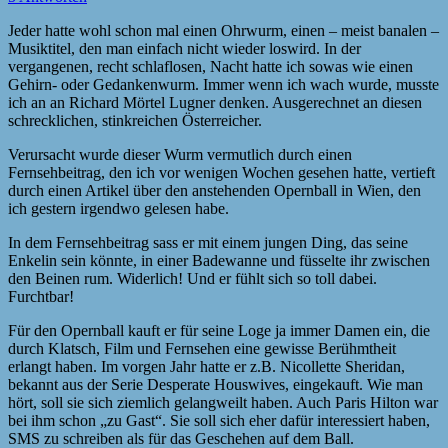
Jeder hatte wohl schon mal einen Ohrwurm, einen – meist banalen –
Musiktitel, den man einfach nicht wieder loswird. In der
vergangenen, recht schlaflosen, Nacht hatte ich sowas wie einen
Gehirn- oder Gedankenwurm. Immer wenn ich wach wurde, musste
ich an an Richard Mörtel Lugner denken. Ausgerechnet an diesen
schrecklichen, stinkreichen Österreicher.
Verursacht wurde dieser Wurm vermutlich durch einen
Fernsehbeitrag, den ich vor wenigen Wochen gesehen hatte, vertieft
durch einen Artikel über den anstehenden Opernball in Wien, den
ich gestern irgendwo gelesen habe.
In dem Fernsehbeitrag sass er mit einem jungen Ding, das seine
Enkelin sein könnte, in einer Badewanne und füsselte ihr zwischen
den Beinen rum. Widerlich! Und er fühlt sich so toll dabei.
Furchtbar!
Für den Opernball kauft er für seine Loge ja immer Damen ein, die
durch Klatsch, Film und Fernsehen eine gewisse Berühmtheit
erlangt haben. Im vorgen Jahr hatte er z.B. Nicollette Sheridan,
bekannt aus der Serie Desperate Houswives, eingekauft. Wie man
hört, soll sie sich ziemlich gelangweilt haben. Auch Paris Hilton war
bei ihm schon „zu Gast“. Sie soll sich eher dafür interessiert haben,
SMS zu schreiben als für das Geschehen auf dem Ball.