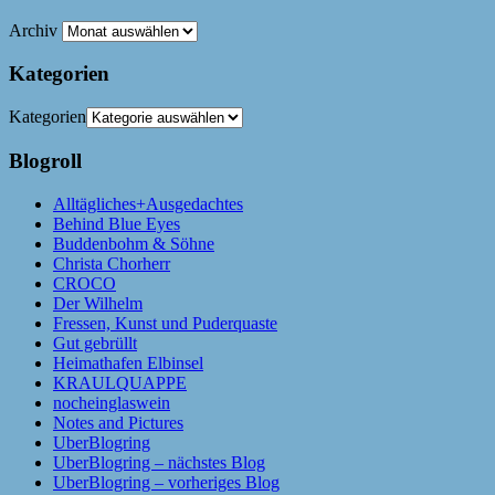
Archiv
Kategorien
Kategorien
Blogroll
Alltägliches+Ausgedachtes
Behind Blue Eyes
Buddenbohm & Söhne
Christa Chorherr
CROCO
Der Wilhelm
Fressen, Kunst und Puderquaste
Gut gebrüllt
Heimathafen Elbinsel
KRAULQUAPPE
nocheinglaswein
Notes and Pictures
UberBlogring
UberBlogring – nächstes Blog
UberBlogring – vorheriges Blog