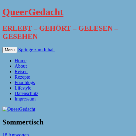
QueerGedacht
ERLEBT – GEHÖRT – GELESEN –
GESEHEN
Springe zum Inhalt
Menü
Home
About
Reisen
Rezepte
Foodblogs
Lifestyle
Datenschutz
Impressum
Sommertisch
18 Antworten