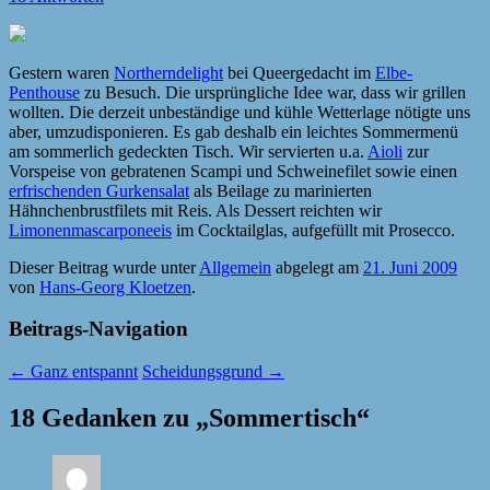
Gestern waren
Northerndelight
bei Queergedacht im
Elbe-
Penthouse
zu Besuch. Die ursprüngliche Idee war, dass wir grillen
wollten. Die derzeit unbeständige und kühle Wetterlage nötigte uns
aber, umzudisponieren. Es gab deshalb ein leichtes Sommermenü
am sommerlich gedeckten Tisch. Wir servierten u.a.
Aioli
zur
Vorspeise von gebratenen Scampi und Schweinefilet sowie einen
erfrischenden Gurkensalat
als Beilage zu marinierten
Hähnchenbrustfilets mit Reis. Als Dessert reichten wir
Limonenmascarponeeis
im Cocktailglas, aufgefüllt mit Prosecco.
Dieser Beitrag wurde unter
Allgemein
abgelegt am
21. Juni 2009
von
Hans-Georg Kloetzen
.
Beitrags-Navigation
←
Ganz entspannt
Scheidungsgrund
→
18 Gedanken zu „
Sommertisch
“