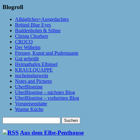
Blogroll
Alltägliches+Ausgedachtes
Behind Blue Eyes
Buddenbohm & Söhne
Christa Chorherr
CROCO
Der Wilhelm
Fressen, Kunst und Puderquaste
Gut gebrüllt
Heimathafen Elbinsel
KRAULQUAPPE
nocheinglaswein
Notes and Pictures
UberBlogring
UberBlogring – nächstes Blog
UberBlogring – vorheriges Blog
Vorspeisenplatte
Warme Küche
Suchen
nach:
Aus dem Elbe-Penthouse