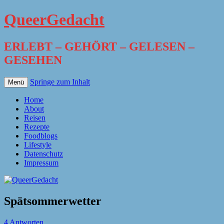
QueerGedacht
ERLEBT – GEHÖRT – GELESEN –
GESEHEN
Springe zum Inhalt
Menü
Home
About
Reisen
Rezepte
Foodblogs
Lifestyle
Datenschutz
Impressum
Spätsommerwetter
4 Antworten