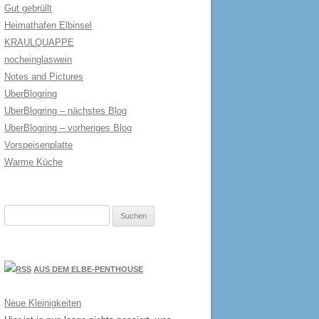
Gut gebrüllt
Heimathafen Elbinsel
KRAULQUAPPE
nocheinglaswein
Notes and Pictures
UberBlogring
UberBlogring – nächstes Blog
UberBlogring – vorheriges Blog
Vorspeisenplatte
Warme Küche
Suchen
nach:
AUS DEM ELBE-PENTHOUSE
Neue Kleinigkeiten