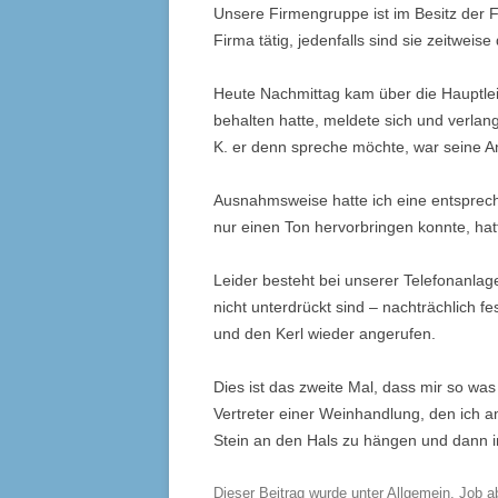
Unsere Firmengruppe ist im Besitz der Fa
Firma tätig, jedenfalls sind sie zeitweise
Heute Nachmittag kam über die Hauptleit
behalten hatte, meldete sich und verlan
K. er denn spreche möchte, war seine An
Ausnahmsweise hatte ich eine entsprech
nur einen Ton hervorbringen konnte, hatt
Leider besteht bei unserer Telefonanlag
nicht unterdrückt sind – nachträchlich fe
und den Kerl wieder angerufen.
Dies ist das zweite Mal, dass mir so was
Vertreter einer Weinhandlung, den ich 
Stein an den Hals zu hängen und dann in
Dieser Beitrag wurde unter
Allgemein
,
Job
a