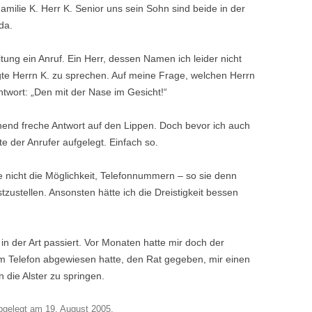
milie K. Herr K. Senior uns sein Sohn sind beide in der
 da.
ung ein Anruf. Ein Herr, dessen Namen ich leider nicht
gte Herrn K. zu sprechen. Auf meine Frage, welchen Herrn
twort: „Den mit der Nase im Gesicht!“
end freche Antwort auf den Lippen. Doch bevor ich auch
e der Anrufer aufgelegt. Einfach so.
e nicht die Möglichkeit, Telefonnummern – so sie denn
stzustellen. Ansonsten hätte ich die Dreistigkeit bessen
 in der Art passiert. Vor Monaten hatte mir doch der
am Telefon abgewiesen hatte, den Rat gegeben, mir einen
 die Alster zu springen.
bgelegt am
19. August 2005
.