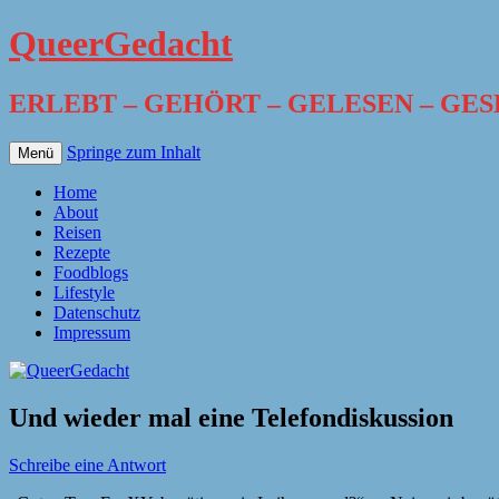
QueerGedacht
ERLEBT – GEHÖRT – GELESEN – GE
Springe zum Inhalt
Menü
Home
About
Reisen
Rezepte
Foodblogs
Lifestyle
Datenschutz
Impressum
Und wieder mal eine Telefondiskussion
Schreibe eine Antwort