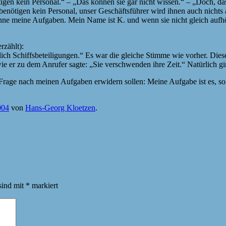
gen kein Personal.“ – „Das können sie gar nicht wissen.“ – „Doch, das 
benötigen kein Personal, unser Geschäftsführer wird ihnen auch nichts 
nne meine Aufgaben. Mein Name ist K. und wenn sie nicht gleich aufhö
rzählt):
ch Schiffsbeteiligungen.“ Es war die gleiche Stimme wie vorher. Diese
 er zu dem Anrufer sagte: „Sie verschwenden ihre Zeit.“ Natürlich gi
e Frage nach meinen Aufgaben erwidern sollen: Meine Aufgabe ist es, s
004
von
Hans-Georg Kloetzen
.
sind mit
*
markiert