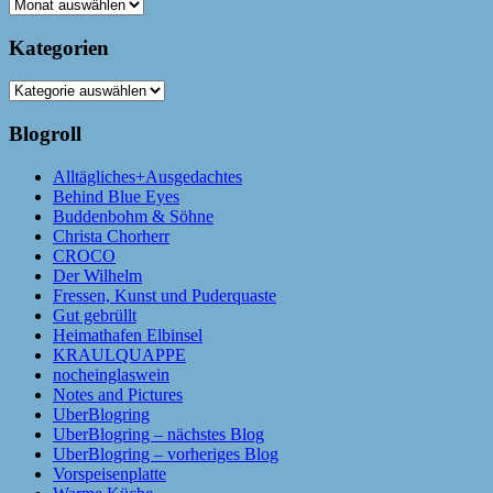
Archiv
Kategorien
Kategorien
Blogroll
Alltägliches+Ausgedachtes
Behind Blue Eyes
Buddenbohm & Söhne
Christa Chorherr
CROCO
Der Wilhelm
Fressen, Kunst und Puderquaste
Gut gebrüllt
Heimathafen Elbinsel
KRAULQUAPPE
nocheinglaswein
Notes and Pictures
UberBlogring
UberBlogring – nächstes Blog
UberBlogring – vorheriges Blog
Vorspeisenplatte