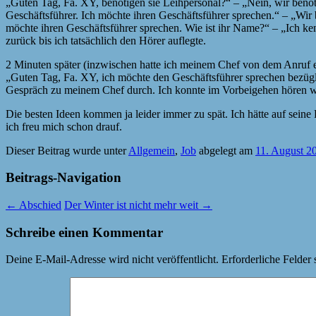
„Guten Tag, Fa. XY, benötigen sie Leihpersonal?“ – „Nein, wir benöti
Geschäftsführer. Ich möchte ihren Geschäftsführer sprechen.“ – „Wir 
möchte ihren Geschäftsführer sprechen. Wie ist ihr Name?“ – „Ich ke
zurück bis ich tatsächlich den Hörer auflegte.
2 Minuten später (inzwischen hatte ich meinem Chef von dem Anruf e
„Guten Tag, Fa. XY, ich möchte den Geschäftsführer sprechen bezügli
Gespräch zu meinem Chef durch. Ich konnte im Vorbeigehen hören wie
Die besten Ideen kommen ja leider immer zu spät. Ich hätte auf sein
ich freu mich schon drauf.
Dieser Beitrag wurde unter
Allgemein
,
Job
abgelegt am
11. August 2
Beitrags-Navigation
←
Abschied
Der Winter ist nicht mehr weit
→
Schreibe einen Kommentar
Deine E-Mail-Adresse wird nicht veröffentlicht.
Erforderliche Felder 