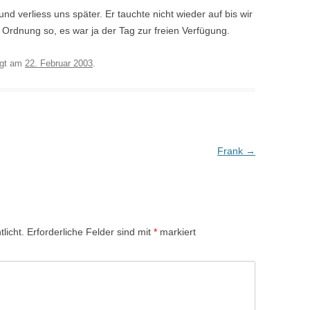
d verliess uns später. Er tauchte nicht wieder auf bis wir
in Ordnung so, es war ja der Tag zur freien Verfügung.
egt am
22. Februar 2003
.
Frank
→
licht.
Erforderliche Felder sind mit
*
markiert