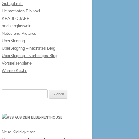
Gut gebrüllt
Heimathafen Elbinsel
KRAULQUAPPE
nocheinglaswein
Notes and Pictures
UberBlogring
UberBlogring – nächstes Blog
UberBlogring – vorheriges Blog
Vorspeisenplatte
Warme Küche
Suchen
nach:
AUS DEM ELBE-PENTHOUSE
Neue Kleinigkeiten