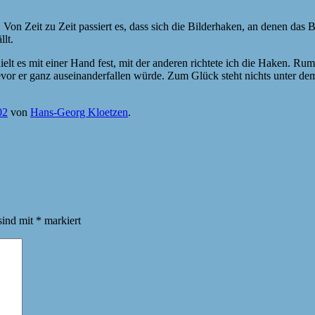
 Von Zeit zu Zeit passiert es, dass sich die Bilderhaken, an denen das B
lt.
t es mit einer Hand fest, mit der anderen richtete ich die Haken. Rums
evor er ganz auseinanderfallen würde. Zum Glück steht nichts unter de
02
von
Hans-Georg Kloetzen
.
sind mit
*
markiert