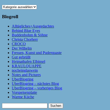
Kategorien
Blogroll
Alltägliches+Ausgedachtes
Behind Blue Eyes
Buddenbohm & Söhne
Christa Chorherr
CROCO
Der Wilhelm
Fressen, Kunst und Puderquaste
Gut gebrüllt
Heimathafen Elbinsel
KRAULQUAPPE
nocheinglaswein
Notes and Pictures
UberBlogring
UberBlogring – nächstes Blog
UberBlogring – vorheriges Blog
Vorspeisenplatte
Warme Küche
Suchen
nach: