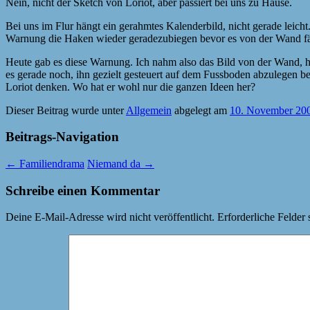
Nein, nicht der Sketch von Loriot, aber passiert bei uns zu Hause.
Bei uns im Flur hängt ein gerahmtes Kalenderbild, nicht gerade leicht.
Warnung die Haken wieder geradezubiegen bevor es von der Wand fäl
Heute gab es diese Warnung. Ich nahm also das Bild von der Wand, hiel
es gerade noch, ihn gezielt gesteuert auf dem Fussboden abzulegen b
Loriot denken. Wo hat er wohl nur die ganzen Ideen her?
Dieser Beitrag wurde unter
Allgemein
abgelegt am
10. November 20
Beitrags-Navigation
←
Familiendrama
Niemand da
→
Schreibe einen Kommentar
Deine E-Mail-Adresse wird nicht veröffentlicht.
Erforderliche Felder 