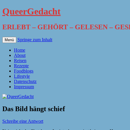
QueerGedacht
ERLEBT – GEHÖRT – GELESEN – GE
Springe zum Inhalt
Menü
Home
About
Reisen
Rezepte
Foodblogs
Lifestyle
Datenschutz
Impressum
Das Bild hängt schief
Schreibe eine Antwort