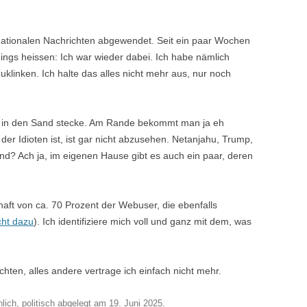
ernationalen Nachrichten abgewendet. Seit ein paar Wochen
rdings heissen: Ich war wieder dabei. Ich habe nämlich
klinken. Ich halte das alles nicht mehr aus, nur noch
pf in den Sand stecke. Am Rande bekommt man ja eh
er Idioten ist, ist gar nicht abzusehen. Netanjahu, Trump,
nd? Ach ja, im eigenen Hause gibt es auch ein paar, deren
haft von ca. 70 Prozent der Webuser, die ebenfalls
cht dazu
). Ich identifiziere mich voll und ganz mit dem, was
chten, alles andere vertrage ich einfach nicht mehr.
nlich
,
politisch
abgelegt am
19. Juni 2025
.