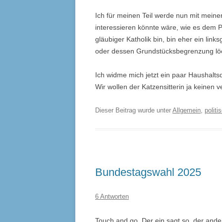
Ich für meinen Teil werde nun mit meine
interessieren könnte wäre, wie es dem Pa
gläubiger Katholik bin, bin eher ein links
oder dessen Grundstücksbegrenzung löche
Ich widme mich jetzt ein paar Haushalts
Wir wollen der Katzensitterin ja keinen 
Dieser Beitrag wurde unter
Allgemein
,
politi
Bundestagswahl 2025
6 Antworten
Touch and go. Der ein sagt so, der ande