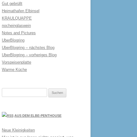
Gut gebrüllt
Heimathafen Elbinsel
KRAULQUAPPE
nocheinglaswein
Notes and Pictures
UberBlogring
UberBlogring – nächstes Blog
UberBlogring – vorheriges Blog
Vorspeisenplatte
Warme Küche
Suchen
nach:
AUS DEM ELBE-PENTHOUSE
Neue Kleinigkeiten