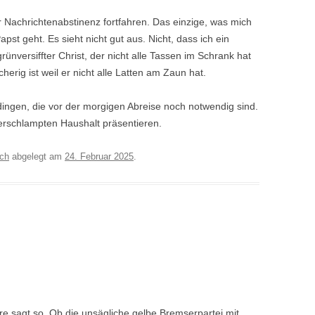
r Nachrichtenabstinenz fortfahren. Das einzige, was mich
pst geht. Es sieht nicht gut aus. Nicht, dass ich ein
grünversiffter Christ, der nicht alle Tassen im Schrank hat
rig ist weil er nicht alle Latten am Zaun hat.
dingen, die vor der morgigen Abreise noch notwendig sind.
verschlampten Haushalt präsentieren.
sch
abgelegt am
24. Februar 2025
.
re sagt so. Ob die unsägliche gelbe Bremserpartei mit