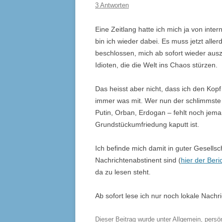
3 Antworten
Eine Zeitlang hatte ich mich ja von int
bin ich wieder dabei. Es muss jetzt alle
beschlossen, mich ab sofort wieder auszu
Idioten, die die Welt ins Chaos stürzen.
Das heisst aber nicht, dass ich den Ko
immer was mit. Wer nun der schlimmste d
Putin, Orban, Erdogan – fehlt noch jema
Grundstückumfriedung kaputt ist.
Ich befinde mich damit in guter Gesellsc
Nachrichtenabstinent sind (
hier der Beri
da zu lesen steht.
Ab sofort lese ich nur noch lokale Nachri
Dieser Beitrag wurde unter
Allgemein
,
persö