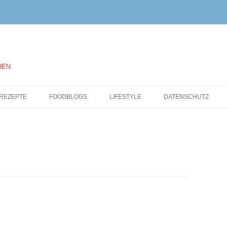
HEN
Springe
zum
REZEPTE
FOODBLOGS
LIFESTYLE
DATENSCHUTZ
Inhalt