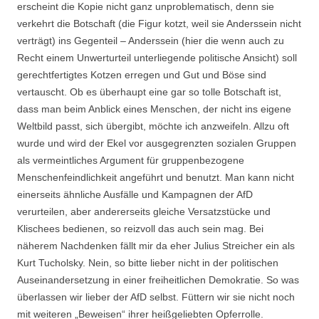
erscheint die Kopie nicht ganz unproblematisch, denn sie
verkehrt die Botschaft (die Figur kotzt, weil sie Anderssein nicht
verträgt) ins Gegenteil – Anderssein (hier die wenn auch zu
Recht einem Unwerturteil unterliegende politische Ansicht) soll
gerechtfertigtes Kotzen erregen und Gut und Böse sind
vertauscht. Ob es überhaupt eine gar so tolle Botschaft ist,
dass man beim Anblick eines Menschen, der nicht ins eigene
Weltbild passt, sich übergibt, möchte ich anzweifeln. Allzu oft
wurde und wird der Ekel vor ausgegrenzten sozialen Gruppen
als vermeintliches Argument für gruppenbezogene
Menschenfeindlichkeit angeführt und benutzt. Man kann nicht
einerseits ähnliche Ausfälle und Kampagnen der AfD
verurteilen, aber andererseits gleiche Versatzstücke und
Klischees bedienen, so reizvoll das auch sein mag. Bei
näherem Nachdenken fällt mir da eher Julius Streicher ein als
Kurt Tucholsky. Nein, so bitte lieber nicht in der politischen
Auseinandersetzung in einer freiheitlichen Demokratie. So was
überlassen wir lieber der AfD selbst. Füttern wir sie nicht noch
mit weiteren „Beweisen“ ihrer heißgeliebten Opferrolle.