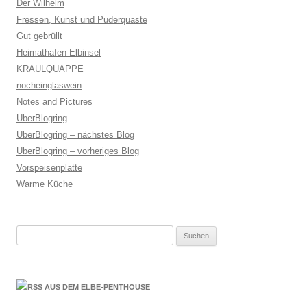
Der Wilhelm
Fressen, Kunst und Puderquaste
Gut gebrüllt
Heimathafen Elbinsel
KRAULQUAPPE
nocheinglaswein
Notes and Pictures
UberBlogring
UberBlogring – nächstes Blog
UberBlogring – vorheriges Blog
Vorspeisenplatte
Warme Küche
Suchen
nach:
AUS DEM ELBE-PENTHOUSE