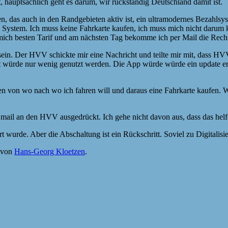
t, hauptsächlich geht es darum, wir rückständig Deutschland damit ist.
, das auch in den Randgebieten aktiv ist, ein ultramodernes Bezahlsyst
eses System. Ich muss keine Fahrkarte kaufen, ich muss mich nicht daru
r mich besten Tarif und am nächsten Tag bekomme ich per Mail die Rec
in. Der HVV schickte mir eine Nachricht und teilte mir mit, dass HVV a
bst würde nur wenig genutzt werden. Die App würde würde ein update e
ben von wo nach wo ich fahren will und daraus eine Fahrkarte kaufen. 
r Email an den HVV ausgedrückt. Ich gehe nicht davon aus, dass das helf
t wurde. Aber die Abschaltung ist ein Rückschritt. Soviel zu Digitalisi
von
Hans-Georg Kloetzen
.