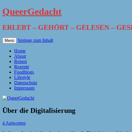
QueerGedacht
ERLEBT – GEHÖRT – GELESEN – GE
Springe zum Inhalt
Menü
Home
About
Reisen
Rezepte
Foodblogs
Lifestyle
Datenschutz
Impressum
Über die Digitalisierung
4 Antworten