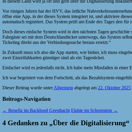
In diesem Land wird ja oft und gern über die Digitalisierung diskutier
Vor einigen Jahren hat der HVV, das örtliche Nahverkehrsunternehmen
öffne eine App, in der dieses System integriert ist, und aktiviere di
automatisch registriert. Das System prüft am Ende des Tages den fü
Doch dieses einfache System wird in den nächsten Tagen geschichte se
Fahrgäste sei mit dem Deutschlandticket unterwegs, das System sel
Ticketing direkt aus der Verbindungssuche heraus ersetzt.“
In Zukunft muss ich also die App starten, wie bisher, ich muss einge
zwei Einzelfahkarten günstiger sind als ein Tagesticket.
Einfacher wird es jedenfalls nicht. Ich habe mein Missfallen in eine
Ich war begeistert von dem Fortschritt, als das Bezahlsystem eingeführ
Dieser Beitrag wurde unter
Allgemein
abgelegt am
22. Oktober 2025
Beitrags-Navigation
←
Benefiz im Backbord Geesthacht
Elphie im Schornstein
→
4 Gedanken zu „
Über die Digitalisierung
“