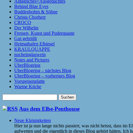
Alltägliches+Ausgedachtes
Behind Blue Eyes
Buddenbohm & Söhne
Christa Chorherr
CROCO
Der Wilhelm
Fressen, Kunst und Puderquaste
Gut gebrüllt
Heimathafen Elbinsel
KRAULQUAPPE
nocheinglaswein
Notes and Pictures
UberBlogring
UberBlogring – nächstes Blog
UberBlogring – vorheriges Blog
Vorspeisenplatte
Warme Küche
Suchen
nach:
Aus dem Elbe-Penthouse
Neue Kleinigkeiten
Hier ist ja nun lange nichts passiert, was nicht heisst, dass im
aufwerten und die eigentlich in dieses Blog gehört hätten. Ic