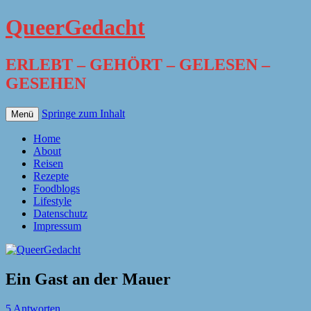
QueerGedacht
ERLEBT – GEHÖRT – GELESEN –
GESEHEN
Springe zum Inhalt
Menü
Home
About
Reisen
Rezepte
Foodblogs
Lifestyle
Datenschutz
Impressum
Ein Gast an der Mauer
5 Antworten