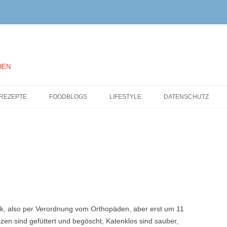
HEN
Springe
zum
REZEPTE
FOODBLOGS
LIFESTYLE
DATENSCHUTZ
Inhalt
k, also per Verordnung vom Orthopäden, aber erst um 11
tzen sind gefüttert und begöscht, Katenklos sind sauber,