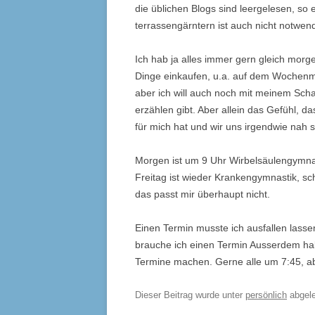
die üblichen Blogs sind leergelesen, so 
terrassengärntern ist auch nicht notwend
Ich hab ja alles immer gern gleich morge
Dinge einkaufen, u.a. auf dem Wochenmar
aber ich will auch noch mit meinem Scha
erzählen gibt. Aber allein das Gefühl, d
für mich hat und wir uns irgendwie nah si
Morgen ist um 9 Uhr Wirbelsäulengymnast
Freitag ist wieder Krankengymnastik, sc
das passt mir überhaupt nicht.
Einen Termin musste ich ausfallen lass
brauche ich einen Termin Ausserdem hab
Termine machen. Gerne alle um 7:45, abe
Dieser Beitrag wurde unter
persönlich
abgel