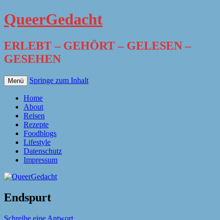
QueerGedacht
ERLEBT – GEHÖRT – GELESEN –
GESEHEN
Springe zum Inhalt
Menü
Home
About
Reisen
Rezepte
Foodblogs
Lifestyle
Datenschutz
Impressum
Endspurt
Schreibe eine Antwort