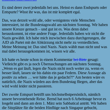
Es sind derer zwei jedenfalls bei uns. Heisst es dann Endspurts oder
Entspurte? Wisst ihr was, das ist mir komplett egal.
Das, was derzeit wohl alle, oder wenigstens viele Menschen
interessiert, ist die Bundestagswahl am nächsten Sonntag. Wir haben
unsere Kreuze gemach – und gut ist es. Was denn dabei
herauskommt, ist eine andere Frage. Jedenfalls haben wir nicht die
Nazis gewählt. Ich habe mich inzwischen dazu durchgerungen, die
AfD als Partei mit der Abkürzung nicht mehr zu verniedlichen.
Meine Meinung ist: Das sind Nazis. Nazis wählt man nicht und was
mal dabei herausgekommen ist, wissen wir alle.
Ich hatte es heute schon in einem Kommentar
bei Birte
gesagt:
Vielleicht gibt es ja noch Überraschungen am nächsten Sonntag.
„Wenn es gut läuft, legen die Nazis nicht noch weiter zu, wenn es
besser läuft, lassen sie bis dahin ein paar Federn. Diese Aussage als
positiv zu sehen … wer hätte das je gedacht?!“ Am besten wäre es
natürlich, die Nazis würden aus dem Bundestag fliegen, aber das
wird wohl leider nicht passieren.
Der zweite Entspurt betrifft uns höchstselbstpersönlich, nämlich
unsere bevorstehende Reise. Bernd hat noch 6 Arbeitstage bevor es
losgeht und dann am dem 1. März sein Sabbatical antritt. Wir haben
die Sitzplätze für die beiden Hinflüge nach Singapur gebucht,