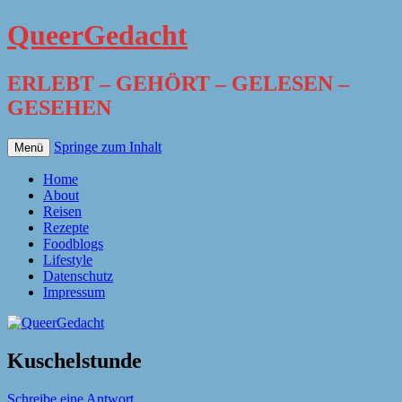
QueerGedacht
ERLEBT – GEHÖRT – GELESEN –
GESEHEN
Springe zum Inhalt
Menü
Home
About
Reisen
Rezepte
Foodblogs
Lifestyle
Datenschutz
Impressum
Kuschelstunde
Schreibe eine Antwort