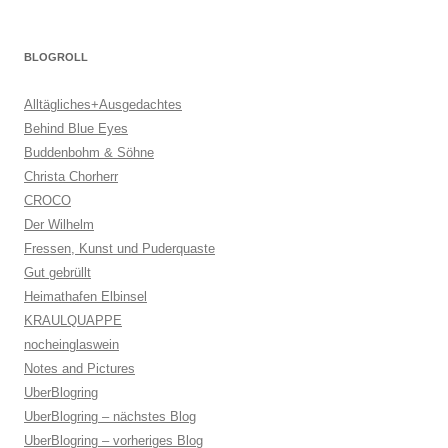
BLOGROLL
Alltägliches+Ausgedachtes
Behind Blue Eyes
Buddenbohm & Söhne
Christa Chorherr
CROCO
Der Wilhelm
Fressen, Kunst und Puderquaste
Gut gebrüllt
Heimathafen Elbinsel
KRAULQUAPPE
nocheinglaswein
Notes and Pictures
UberBlogring
UberBlogring – nächstes Blog
UberBlogring – vorheriges Blog