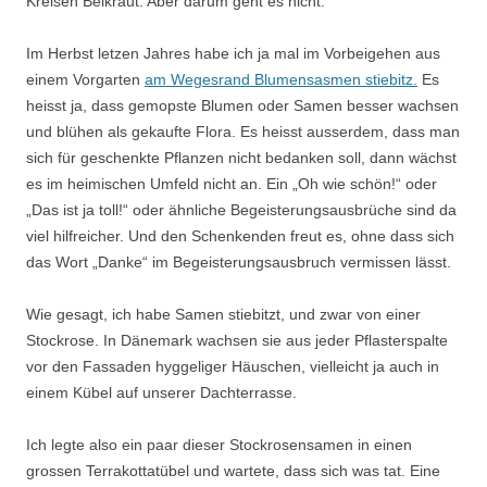
Kreisen Beikraut. Aber darum geht es nicht.
Im Herbst letzen Jahres habe ich ja mal im Vorbeigehen aus
einem Vorgarten
am Wegesrand Blumensasmen stiebitz.
Es
heisst ja, dass gemopste Blumen oder Samen besser wachsen
und blühen als gekaufte Flora. Es heisst ausserdem, dass man
sich für geschenkte Pflanzen nicht bedanken soll, dann wächst
es im heimischen Umfeld nicht an. Ein „Oh wie schön!“ oder
„Das ist ja toll!“ oder ähnliche Begeisterungsausbrüche sind da
viel hilfreicher. Und den Schenkenden freut es, ohne dass sich
das Wort „Danke“ im Begeisterungsausbruch vermissen lässt.
Wie gesagt, ich habe Samen stiebitzt, und zwar von einer
Stockrose. In Dänemark wachsen sie aus jeder Pflasterspalte
vor den Fassaden hyggeliger Häuschen, vielleicht ja auch in
einem Kübel auf unserer Dachterrasse.
Ich legte also ein paar dieser Stockrosensamen in einen
grossen Terrakottatübel und wartete, dass sich was tat. Eine