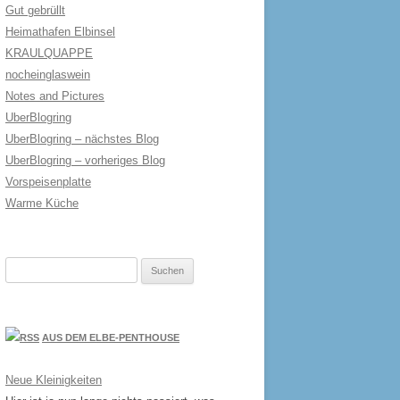
Gut gebrüllt
Heimathafen Elbinsel
KRAULQUAPPE
nocheinglaswein
Notes and Pictures
UberBlogring
UberBlogring – nächstes Blog
UberBlogring – vorheriges Blog
Vorspeisenplatte
Warme Küche
Suchen
nach:
AUS DEM ELBE-PENTHOUSE
Neue Kleinigkeiten