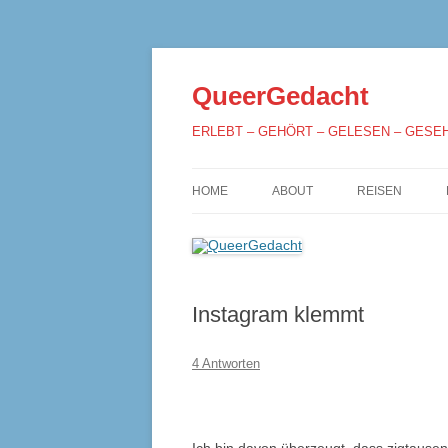
QueerGedacht
ERLEBT – GEHÖRT – GELESEN – GESE
HOME
ABOUT
REISEN
Instagram klemmt
4 Antworten