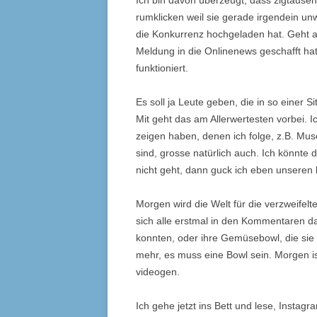
Ich bin davon überzeugt, dass zigtausen
rumklicken weil sie gerade irgendein un
die Konkurrenz hochgeladen hat. Geht ab
Meldung in die Onlinenews geschafft ha
funktioniert.
Es soll ja Leute geben, die in so einer S
Mit geht das am Allerwertesten vorbei. I
zeigen haben, denen ich folge, z.B. Musc
sind, grosse natürlich auch. Ich könnt
nicht geht, dann guck ich eben unseren
Morgen wird die Welt für die verzweifel
sich alle erstmal in den Kommentaren da
konnten, oder ihre Gemüsebowl, die sie 
mehr, es muss eine Bowl sein. Morgen is
videogen.
Ich gehe jetzt ins Bett und lese, Instag