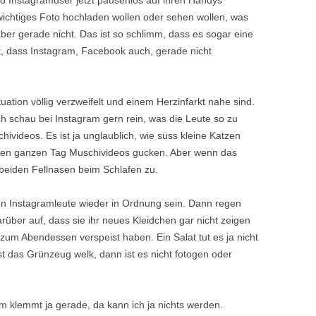
d Instagramuser jetzt pausenlos auf ihren Handys
wichtiges Foto hochladen wollen oder sehen wollen, was
er gerade nicht. Das ist so schlimm, dass es sogar eine
t, dass Instagram, Facebook auch, gerade nicht
ituation völlig verzweifelt und einem Herzinfarkt nahe sind.
ch schau bei Instagram gern rein, was die Leute so zu
hivideos. Es ist ja unglaublich, wie süss kleine Katzen
e den ganzen Tag Muschivideos gucken. Aber wenn das
 beiden Fellnasen beim Schlafen zu.
ten Instagramleute wieder in Ordnung sein. Dann regen
rüber auf, dass sie ihr neues Kleidchen gar nicht zeigen
zum Abendessen verspeist haben. Ein Salat tut es ja nicht
t das Grünzeug welk, dann ist es nicht fotogen oder
ram klemmt ja gerade, da kann ich ja nichts werden.