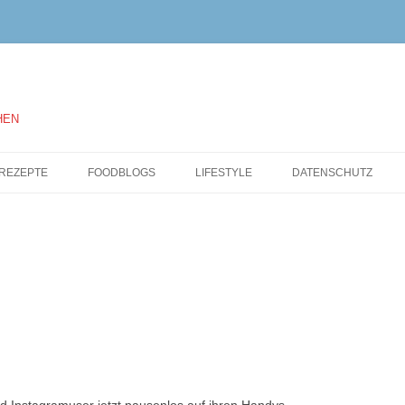
HEN
Springe
zum
REZEPTE
FOODBLOGS
LIFESTYLE
DATENSCHUTZ
Inhalt