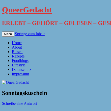
QueerGedacht
ERLEBT – GEHÖRT – GELESEN – GE
Springe zum Inhalt
Menü
Home
About
Reisen
Rezepte
Foodblogs
Lifestyle
Datenschutz
Impressum
Sonntagskuscheln
Schreibe eine Antwort