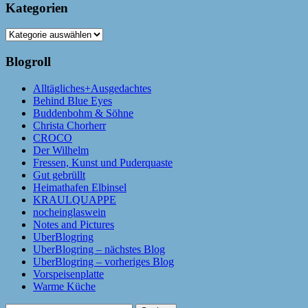
Kategorien
Kategorien
Blogroll
Alltägliches+Ausgedachtes
Behind Blue Eyes
Buddenbohm & Söhne
Christa Chorherr
CROCO
Der Wilhelm
Fressen, Kunst und Puderquaste
Gut gebrüllt
Heimathafen Elbinsel
KRAULQUAPPE
nocheinglaswein
Notes and Pictures
UberBlogring
UberBlogring – nächstes Blog
UberBlogring – vorheriges Blog
Vorspeisenplatte
Warme Küche