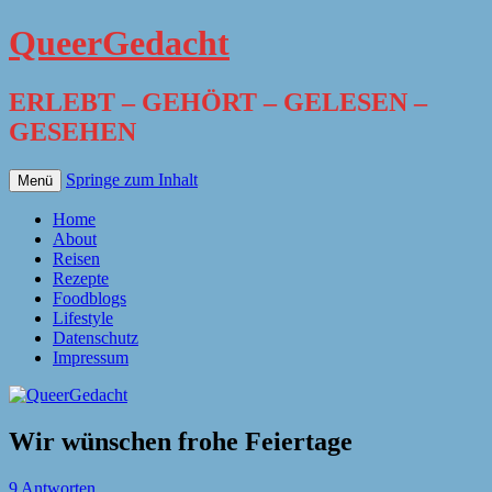
QueerGedacht
ERLEBT – GEHÖRT – GELESEN –
GESEHEN
Springe zum Inhalt
Menü
Home
About
Reisen
Rezepte
Foodblogs
Lifestyle
Datenschutz
Impressum
Wir wünschen frohe Feiertage
9 Antworten