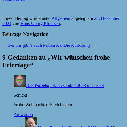
Dieser Beitrag wurde unter
Allgemein
abgelegt am
24. Dezember
2023
von
Hans-Georg Kloetzen
.
Beitrags-Navigation
←
Bei uns gibt’s auch keinen Aal
Die Auflösung
→
9 Gedanken zu „
Wir wünschen frohe
Feiertage
“
Der Wilhelm
24. Dezember 2023 um 13:34
Schick!
Frohe Weihnachten Euch beiden!
Antworten
↓