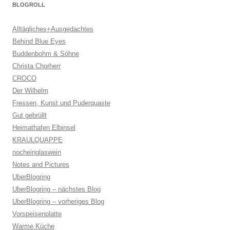
BLOGROLL
Alltägliches+Ausgedachtes
Behind Blue Eyes
Buddenbohm & Söhne
Christa Chorherr
CROCO
Der Wilhelm
Fressen, Kunst und Puderquaste
Gut gebrüllt
Heimathafen Elbinsel
KRAULQUAPPE
nocheinglaswein
Notes and Pictures
UberBlogring
UberBlogring – nächstes Blog
UberBlogring – vorheriges Blog
Vorspeisenplatte
Warme Küche