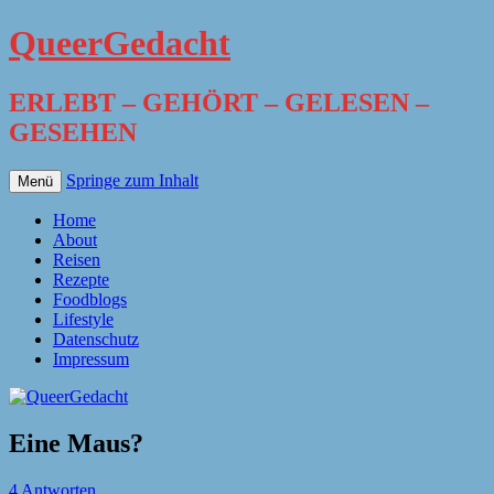
QueerGedacht
ERLEBT – GEHÖRT – GELESEN –
GESEHEN
Springe zum Inhalt
Menü
Home
About
Reisen
Rezepte
Foodblogs
Lifestyle
Datenschutz
Impressum
Eine Maus?
4 Antworten