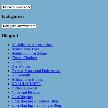
Archiv
Kategorien
Kategorien
Blogroll
Alltägliches+Ausgedachtes
Behind Blue Eyes
Buddenbohm & Söhne
Christa Chorherr
CROCO
Der Wilhelm
Fressen, Kunst und Puderquaste
Gut gebrüllt
Heimathafen Elbinsel
KRAULQUAPPE
nocheinglaswein
Notes and Pictures
UberBlogring
UberBlogring – nächstes Blog
UberBlogring – vorheriges Blog