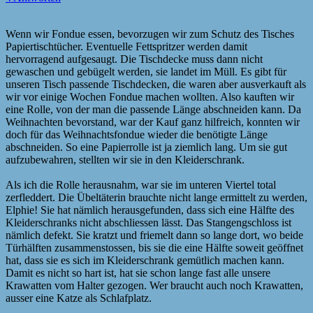
Wenn wir Fondue essen, bevorzugen wir zum Schutz des Tisches
Papiertischtücher. Eventuelle Fettspritzer werden damit
hervorragend aufgesaugt. Die Tischdecke muss dann nicht
gewaschen und gebügelt werden, sie landet im Müll. Es gibt für
unseren Tisch passende Tischdecken, die waren aber ausverkauft als
wir vor einige Wochen Fondue machen wollten. Also kauften wir
eine Rolle, von der man die passende Länge abschneiden kann. Da
Weihnachten bevorstand, war der Kauf ganz hilfreich, konnten wir
doch für das Weihnachtsfondue wieder die benötigte Länge
abschneiden. So eine Papierrolle ist ja ziemlich lang. Um sie gut
aufzubewahren, stellten wir sie in den Kleiderschrank.
Als ich die Rolle herausnahm, war sie im unteren Viertel total
zerfleddert. Die Übeltäterin brauchte nicht lange ermittelt zu werden,
Elphie! Sie hat nämlich herausgefunden, dass sich eine Hälfte des
Kleiderschranks nicht abschliessen lässt. Das Stangengschloss ist
nämlich defekt. Sie kratzt und friemelt dann so lange dort, wo beide
Türhälften zusammenstossen, bis sie die eine Hälfte soweit geöffnet
hat, dass sie es sich im Kleiderschrank gemütlich machen kann.
Damit es nicht so hart ist, hat sie schon lange fast alle unsere
Krawatten vom Halter gezogen. Wer braucht auch noch Krawatten,
ausser eine Katze als Schlafplatz.