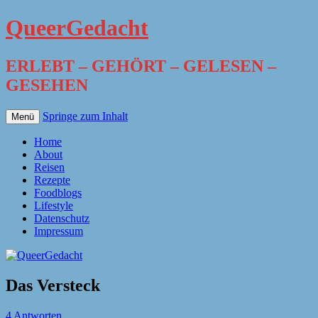
QueerGedacht
ERLEBT – GEHÖRT – GELESEN –
GESEHEN
Springe zum Inhalt
Menü
Home
About
Reisen
Rezepte
Foodblogs
Lifestyle
Datenschutz
Impressum
Das Versteck
4 Antworten