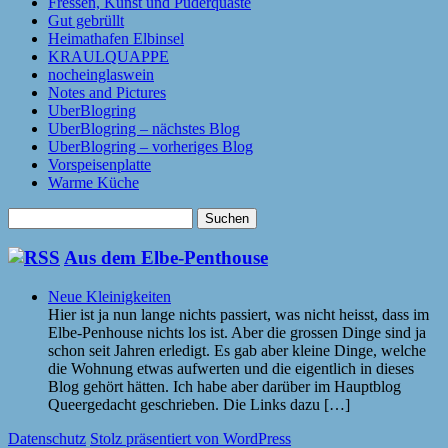
Fressen, Kunst und Puderquaste
Gut gebrüllt
Heimathafen Elbinsel
KRAULQUAPPE
nocheinglaswein
Notes and Pictures
UberBlogring
UberBlogring – nächstes Blog
UberBlogring – vorheriges Blog
Vorspeisenplatte
Warme Küche
Suchen
nach:
Aus dem Elbe-Penthouse
Neue Kleinigkeiten
Hier ist ja nun lange nichts passiert, was nicht heisst, dass im
Elbe-Penhouse nichts los ist. Aber die grossen Dinge sind ja
schon seit Jahren erledigt. Es gab aber kleine Dinge, welche
die Wohnung etwas aufwerten und die eigentlich in dieses
Blog gehört hätten. Ich habe aber darüber im Hauptblog
Queergedacht geschrieben. Die Links dazu […]
Datenschutz
Stolz präsentiert von WordPress