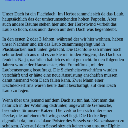
Unser Dach ist ein Flachdach. Im Herbst sammelt sich da das Laub,
hauptsächlich das der umherumstehenden hohen Pappeln. Aber
auch andere Bäume stehen hier und der Herbstwind wirbelt das
Laub so hoch, dass auch davon auf dem Dach was liegenbleibt.
In den ersten 2 oder 3 Jahren, während der wir hier wohnen, haben
unser Nachbar und ich das Laub zusammengefegt und in
Plastiksäcken nach unten gebracht. Die Dachfolie sah immer noch
sehr ordentlich aus und es zuckte mir in den Fingern, das Dach zu
feudeln. Na ja, natürlich hab ich es nicht gemacht. In den folgenden
Jahren wurde der Hausmeister, eine Fremdfirma, mit der
Laubentsorgung beauftragt. Die Sicherheitsvorschriften wurden
verschärft und er hätte eine neue Ausrüstung anschaffen müssen
damit niemand vom Dach fallen kann. Zwei Mann einer
Dachdeckerfirma waren heute damit beschäftigt, auf dem Dach
Laub zu fegen.
Wenn über uns jemand auf dem Dach zu tun hat, hört man das
natürlich in der Wohnung dadrunter, ungewohnte Geräusche,
besonders für unsere Katzen. Die verkrochen sich unter einer
Decke, die auf einem Schwingsessel liegt. Die Decke liegt
eigentlich da, um das blaue Polster des Sessels vor Katzenhaaren zu
schützen. Aber auf dem Sessel sitzt eh keiner von uns, nur Elphie