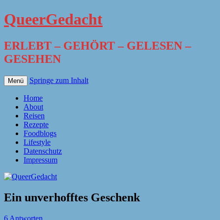
QueerGedacht
ERLEBT – GEHÖRT – GELESEN –
GESEHEN
Springe zum Inhalt
Menü
Home
About
Reisen
Rezepte
Foodblogs
Lifestyle
Datenschutz
Impressum
Ein unverhofftes Geschenk
6 Antworten