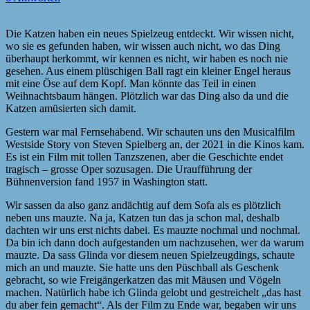
Die Katzen haben ein neues Spielzeug entdeckt. Wir wissen nicht,
wo sie es gefunden haben, wir wissen auch nicht, wo das Ding
überhaupt herkommt, wir kennen es nicht, wir haben es noch nie
gesehen. Aus einem plüschigen Ball ragt ein kleiner Engel heraus
mit eine Öse auf dem Kopf. Man könnte das Teil in einen
Weihnachtsbaum hängen. Plötzlich war das Ding also da und die
Katzen amüsierten sich damit.
Gestern war mal Fernsehabend. Wir schauten uns den Musicalfilm
Westside Story von Steven Spielberg an, der 2021 in die Kinos kam.
Es ist ein Film mit tollen Tanzszenen, aber die Geschichte endet
tragisch – grosse Oper sozusagen. Die Uraufführung der
Bühnenversion fand 1957 in Washington statt.
Wir sassen da also ganz andächtig auf dem Sofa als es plötzlich
neben uns mauzte. Na ja, Katzen tun das ja schon mal, deshalb
dachten wir uns erst nichts dabei. Es mauzte nochmal und nochmal.
Da bin ich dann doch aufgestanden um nachzusehen, wer da warum
mauzte. Da sass Glinda vor diesem neuen Spielzeugdings, schaute
mich an und mauzte. Sie hatte uns den Püschball als Geschenk
gebracht, so wie Freigängerkatzen das mit Mäusen und Vögeln
machen. Natürlich habe ich Glinda gelobt und gestreichelt „das hast
du aber fein gemacht“. Als der Film zu Ende war, begaben wir uns