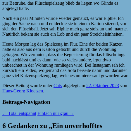
zur Bettruhe, das Plüschspielzeug blieb da liegen wo Glinda es
abgelegt hatte.
Nach ein paar Minuten wurde wieder gemauzt, es war Elphie. Ich
ging der Sache nach und entdeckte sie in einem Karton sitzend, vor
sich den Plüschball. Jetzt sah Elphie mich ganz stolz an und mauzte.
Natürlich bekam sie auch ein Lob und ein paar Streicheleinheiten.
Heute Morgen lag das Spielzeug im Flur. Eine der beiden Katzen
hatte es also aus dem Karton gefischt und durch die Wohnung
getragen. Wir vermuten, dass die Begeisterung für das Plüschdings
bald nachlässt und es dann, wie so vieles andere, irgendwo
unbeachtet in der Wohnung rumliegen wird. Bei Instagram sah ich
kürzlich ein Video, wo jemand das Sofa beiseite nahm und darunter
ganz viel Katzenspielzeug lag, welches uninteressant geworden war.
Dieser Beitrag wurde unter
Cats
abgelegt am
22. Oktober 2023
von
Hans-Georg Kloetzen
.
Beitrags-Navigation
←
Total entspannt
Einfach nur grau
→
6 Gedanken zu „
Ein unverhofftes