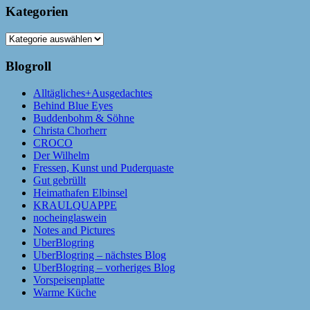
Kategorien
Kategorien
Blogroll
Alltägliches+Ausgedachtes
Behind Blue Eyes
Buddenbohm & Söhne
Christa Chorherr
CROCO
Der Wilhelm
Fressen, Kunst und Puderquaste
Gut gebrüllt
Heimathafen Elbinsel
KRAULQUAPPE
nocheinglaswein
Notes and Pictures
UberBlogring
UberBlogring – nächstes Blog
UberBlogring – vorheriges Blog
Vorspeisenplatte
Warme Küche