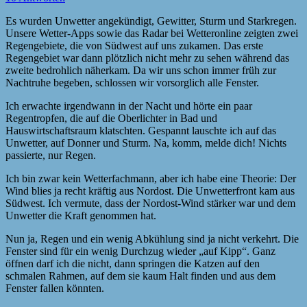
Es wurden Unwetter angekündigt, Gewitter, Sturm und Starkregen.
Unsere Wetter-Apps sowie das Radar bei Wetteronline zeigten zwei
Regengebiete, die von Südwest auf uns zukamen. Das erste
Regengebiet war dann plötzlich nicht mehr zu sehen während das
zweite bedrohlich näherkam. Da wir uns schon immer früh zur
Nachtruhe begeben, schlossen wir vorsorglich alle Fenster.
Ich erwachte irgendwann in der Nacht und hörte ein paar
Regentropfen, die auf die Oberlichter in Bad und
Hauswirtschaftsraum klatschten. Gespannt lauschte ich auf das
Unwetter, auf Donner und Sturm. Na, komm, melde dich! Nichts
passierte, nur Regen.
Ich bin zwar kein Wetterfachmann, aber ich habe eine Theorie: Der
Wind blies ja recht kräftig aus Nordost. Die Unwetterfront kam aus
Südwest. Ich vermute, dass der Nordost-Wind stärker war und dem
Unwetter die Kraft genommen hat.
Nun ja, Regen und ein wenig Abkühlung sind ja nicht verkehrt. Die
Fenster sind für ein wenig Durchzug wieder „auf Kipp“. Ganz
öffnen darf ich die nicht, dann springen die Katzen auf den
schmalen Rahmen, auf dem sie kaum Halt finden und aus dem
Fenster fallen könnten.