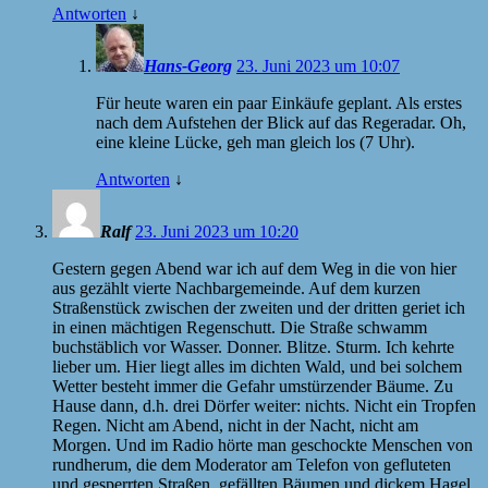
Antworten
↓
Hans-Georg
23. Juni 2023 um 10:07
Für heute waren ein paar Einkäufe geplant. Als erstes
nach dem Aufstehen der Blick auf das Regeradar. Oh,
eine kleine Lücke, geh man gleich los (7 Uhr).
Antworten
↓
Ralf
23. Juni 2023 um 10:20
Gestern gegen Abend war ich auf dem Weg in die von hier
aus gezählt vierte Nachbargemeinde. Auf dem kurzen
Straßenstück zwischen der zweiten und der dritten geriet ich
in einen mächtigen Regenschutt. Die Straße schwamm
buchstäblich vor Wasser. Donner. Blitze. Sturm. Ich kehrte
lieber um. Hier liegt alles im dichten Wald, und bei solchem
Wetter besteht immer die Gefahr umstürzender Bäume. Zu
Hause dann, d.h. drei Dörfer weiter: nichts. Nicht ein Tropfen
Regen. Nicht am Abend, nicht in der Nacht, nicht am
Morgen. Und im Radio hörte man geschockte Menschen von
rundherum, die dem Moderator am Telefon von gefluteten
und gesperrten Straßen, gefällten Bäumen und dickem Hagel