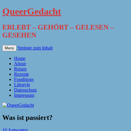
QueerGedacht
ERLEBT – GEHÖRT – GELESEN –
GESEHEN
Springe zum Inhalt
Menü
Home
About
Reisen
Rezepte
Foodblogs
Lifestyle
Datenschutz
Impressum
Was ist passiert?
10 Antworten