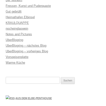
Der Wilhelm
Fressen, Kunst und Puderquaste
Gut gebrüllt
Heimathafen Elbinsel
KRAULQUAPPE
nocheinglaswein
Notes and Pictures
UberBlogring
UberBlogring – nächstes Blog
UberBlogring – vorheriges Blog
Vorspeisenplatte
Warme Küche
Suchen
nach:
AUS DEM ELBE-PENTHOUSE