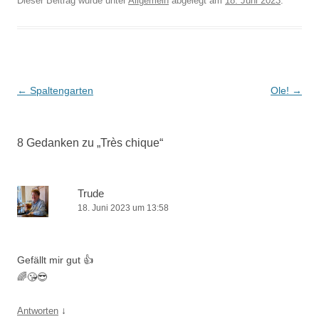
Dieser Beitrag wurde unter
Allgemein
abgelegt am
18. Juni 2023
.
Beitrags-
←
Spaltengarten
Ole!
→
Navigation
8 Gedanken zu „
Très chique
“
Trude
18. Juni 2023 um 13:58
Gefällt mir gut 👍
🌈😘😎
↓
Antworten