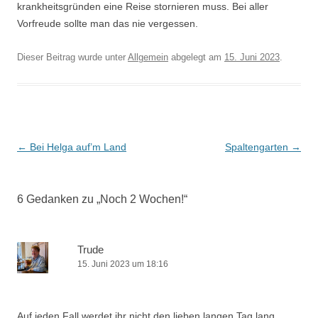
krankheitsgründen eine Reise stornieren muss. Bei aller
Vorfreude sollte man das nie vergessen.
Dieser Beitrag wurde unter
Allgemein
abgelegt am
15. Juni 2023
.
Beitrags-
←
Bei Helga auf’m Land
Spaltengarten
→
Navigation
6 Gedanken zu „
Noch 2 Wochen!
“
Trude
15. Juni 2023 um 18:16
Auf jeden Fall werdet ihr nicht den lieben langen Tag lang