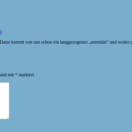
9
 Dann kommt von uns schon ein langgezogenes „neeeiiiin“ und weiter pa
sind mit
*
markiert