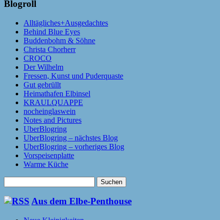
Blogroll
Alltägliches+Ausgedachtes
Behind Blue Eyes
Buddenbohm & Söhne
Christa Chorherr
CROCO
Der Wilhelm
Fressen, Kunst und Puderquaste
Gut gebrüllt
Heimathafen Elbinsel
KRAULQUAPPE
nocheinglaswein
Notes and Pictures
UberBlogring
UberBlogring – nächstes Blog
UberBlogring – vorheriges Blog
Vorspeisenplatte
Warme Küche
Suchen
nach:
Aus dem Elbe-Penthouse