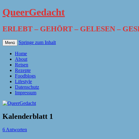
QueerGedacht
ERLEBT – GEHÖRT – GELESEN – GE
Springe zum Inhalt
Menü
Home
About
Reisen
Rezepte
Foodblogs
Lifestyle
Datenschutz
Impressum
Kalenderblatt 1
6 Antworten