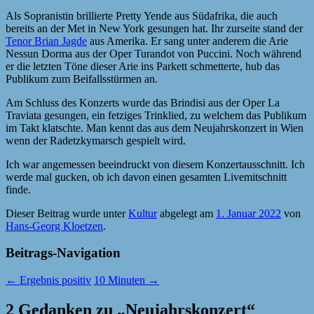
Als Sopranistin brillierte Pretty Yende aus Südafrika, die auch
bereits an der Met in New York gesungen hat. Ihr zurseite stand der
Tenor Brian Jagde
aus Amerika. Er sang unter anderem die Arie
Nessun Dorma aus der Oper Turandot von Puccini. Noch während
er die letzten Töne dieser Arie ins Parkett schmetterte, hub das
Publikum zum Beifallsstürmen an.
Am Schluss des Konzerts wurde das Brindisi aus der Oper La
Traviata gesungen, ein fetziges Trinklied, zu welchem das Publikum
im Takt klatschte. Man kennt das aus dem Neujahrskonzert in Wien
wenn der Radetzkymarsch gespielt wird.
Ich war angemessen beeindruckt von diesem Konzertausschnitt. Ich
werde mal gucken, ob ich davon einen gesamten Livemitschnitt
finde.
Dieser Beitrag wurde unter
Kultur
abgelegt am
1. Januar 2022
von
Hans-Georg Kloetzen
.
Beitrags-Navigation
←
Ergebnis positiv
10 Minuten
→
2 Gedanken zu „
Neujahrskonzert
“