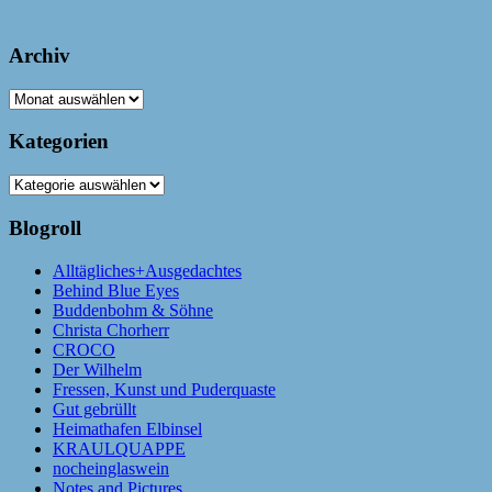
Archiv
Archiv
Kategorien
Kategorien
Blogroll
Alltägliches+Ausgedachtes
Behind Blue Eyes
Buddenbohm & Söhne
Christa Chorherr
CROCO
Der Wilhelm
Fressen, Kunst und Puderquaste
Gut gebrüllt
Heimathafen Elbinsel
KRAULQUAPPE
nocheinglaswein
Notes and Pictures