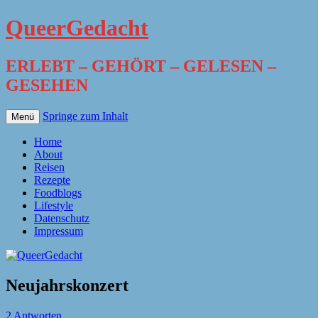
QueerGedacht
ERLEBT – GEHÖRT – GELESEN –
GESEHEN
Springe zum Inhalt
Menü
Home
About
Reisen
Rezepte
Foodblogs
Lifestyle
Datenschutz
Impressum
Neujahrskonzert
2 Antworten