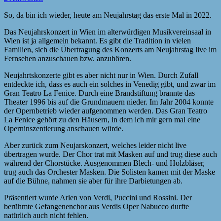
So, da bin ich wieder, heute am Neujahrstag das erste Mal in 2022.
Das Neujahrskonzert in Wien im alterwürdigen Musikvereinsaal in
Wien ist ja allgemein bekannt. Es gibt die Tradition in vielen
Familien, sich die Übertragung des Konzerts am Neujahrstag live im
Fernsehen anzuschauen bzw. anzuhören.
Neujahrtskonzerte gibt es aber nicht nur in Wien. Durch Zufall
entdeckte ich, dass es auch ein solches in Venedig gibt, und zwar im
Gran Teatro La Fenice. Durch eine Brandstiftung brannte das
Theater 1996 bis auf die Grundmauern nieder. Im Jahr 2004 konnte
der Opernbetrieb wieder aufgenommen werden. Das Gran Teatro
La Fenice gehört zu den Häusern, in dem ich mir gern mal eine
Operninszentierung anschauen würde.
Aber zurück zum Neujarskonzert, welches leider nicht live
übertragen wurde. Der Chor trat mit Masken auf und trug diese auch
während der Chorstücke. Ausgenommen Blech- und Holzbläser,
trug auch das Orchester Masken. Die Solisten kamen mit der Maske
auf die Bühne, nahmen sie aber für ihre Darbietungen ab.
Präsentiert wurde Arien von Verdi, Puccini und Rossini. Der
berühmte Gefangenenchor aus Verdis Oper Nabucco durfte
natürlich auch nicht fehlen.