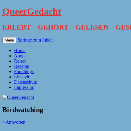
QueerGedacht
ERLEBT – GEHÖRT – GELESEN – GE
Springe zum Inhalt
Menü
Home
About
Reisen
Rezepte
Foodblogs
Lifestyle
Datenschutz
Impressum
Birdwatching
4 Antworten