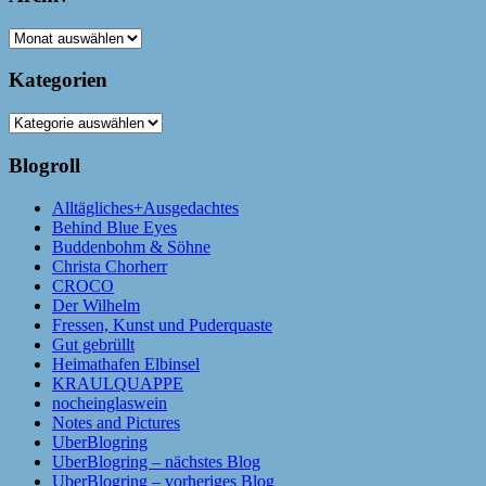
Archiv
Kategorien
Kategorien
Blogroll
Alltägliches+Ausgedachtes
Behind Blue Eyes
Buddenbohm & Söhne
Christa Chorherr
CROCO
Der Wilhelm
Fressen, Kunst und Puderquaste
Gut gebrüllt
Heimathafen Elbinsel
KRAULQUAPPE
nocheinglaswein
Notes and Pictures
UberBlogring
UberBlogring – nächstes Blog
UberBlogring – vorheriges Blog