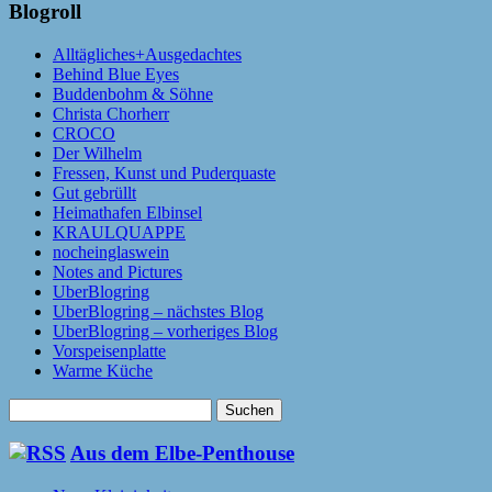
Blogroll
Alltägliches+Ausgedachtes
Behind Blue Eyes
Buddenbohm & Söhne
Christa Chorherr
CROCO
Der Wilhelm
Fressen, Kunst und Puderquaste
Gut gebrüllt
Heimathafen Elbinsel
KRAULQUAPPE
nocheinglaswein
Notes and Pictures
UberBlogring
UberBlogring – nächstes Blog
UberBlogring – vorheriges Blog
Vorspeisenplatte
Warme Küche
Suchen
nach:
Aus dem Elbe-Penthouse