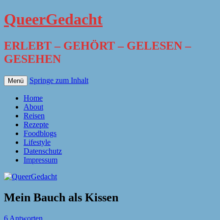
QueerGedacht
ERLEBT – GEHÖRT – GELESEN –
GESEHEN
Springe zum Inhalt
Menü
Home
About
Reisen
Rezepte
Foodblogs
Lifestyle
Datenschutz
Impressum
Mein Bauch als Kissen
6 Antworten