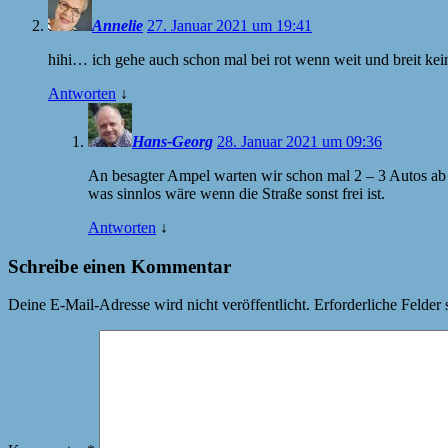
Annelie
27. Januar 2021 um 19:41
hihi… ich gehe auch schon mal bei rot wenn weit und breit kei
Antworten
↓
Hans-Georg
28. Januar 2021 um 09:36
An besagter Ampel warten wir schon mal 2 – 3 Autos ab 
was sinnlos wäre wenn die Straße sonst frei ist.
Antworten
↓
Schreibe einen Kommentar
Deine E-Mail-Adresse wird nicht veröffentlicht.
Erforderliche Felder 