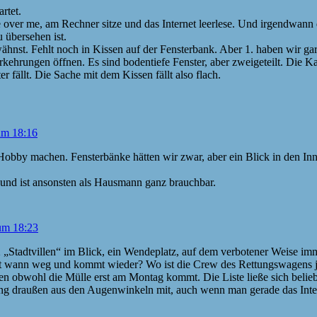
rtet.
me over me, am Rechner sitze und das Internet leerlese. Und irgendwann 
u übersehen ist.
hnst. Fehlt noch in Kissen auf der Fensterbank. Aber 1. haben wir gar
orkehrungen öffnen. Es sind bodentiefe Fenster, aber zweigeteilt. Die
r fällt. Die Sache mit dem Kissen fällt also flach.
um 18:16
Hobby machen. Fensterbänke hätten wir zwar, aber ein Blick in den In
er und ist ansonsten als Hausmann ganz brauchbar.
um 18:23
n: 2 „Stadtvillen“ im Blick, ein Wendeplatz, auf dem verbotener Weise
ährt wann weg und kommt wieder? Wo ist die Crew des Rettungswagens 
en obwohl die Mülle erst am Montag kommt. Die Liste ließe sich belieb
ung draußen aus den Augenwinkeln mit, auch wenn man gerade das Intern