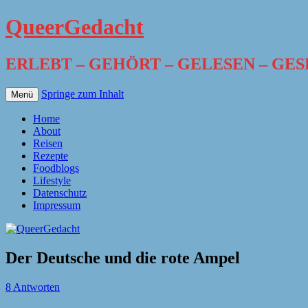
QueerGedacht
ERLEBT – GEHÖRT – GELESEN – GE
Springe zum Inhalt
Menü
Home
About
Reisen
Rezepte
Foodblogs
Lifestyle
Datenschutz
Impressum
Der Deutsche und die rote Ampel
8 Antworten