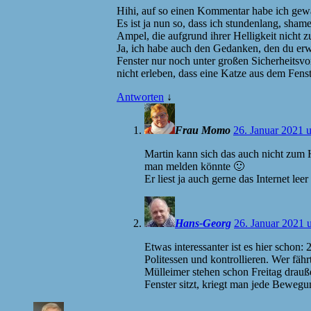
Hihi, auf so einen Kommentar habe ich gewa
Es ist ja nun so, dass ich stundenlang, sha
Ampel, die aufgrund ihrer Helligkeit nicht z
Ja, ich habe auch den Gedanken, den du erwä
Fenster nur noch unter großen Sicherheitsv
nicht erleben, dass eine Katze aus dem Fenste
Antworten
↓
Frau Momo
26. Januar 2021 
Martin kann sich das auch nicht zum 
man melden könnte 🙂
Er liest ja auch gerne das Internet le
Hans-Georg
26. Januar 2021 
Etwas interessanter ist es hier scho
Politessen und kontrollieren. Wer f
Mülleimer stehen schon Freitag drauß
Fenster sitzt, kriegt man jede Beweg