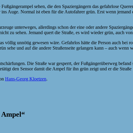
 Fußgängerampel sehen, die den Spaziergängern das gefahrlose Queren
r ins Auge. Normal ist eben für die Autofahrer grün. Erst wenn jemand d
uge unterweges, allerdings schon der eine oder andere Spaziergänger
 nicht zu sehen. Jemand quert die Straße, es wird wieder grün, auch vo
was völlig unnötig gewesen wäre. Gefahrlos hätte die Person auch bei 
ch grün sehe und auf die andere Straßenseite gelangen kann – auch wen
schärfungen. Die Straße war gesperrt, der Fußgängerüberweg befand s
ätigt den Sensor damit die Ampel für ihn grün zeigt und er die Straße 
on
Hans-Georg Kloetzen
.
e Ampel
“