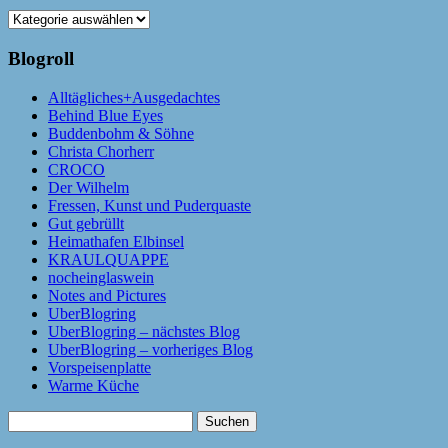
Kategorien
Blogroll
Alltägliches+Ausgedachtes
Behind Blue Eyes
Buddenbohm & Söhne
Christa Chorherr
CROCO
Der Wilhelm
Fressen, Kunst und Puderquaste
Gut gebrüllt
Heimathafen Elbinsel
KRAULQUAPPE
nocheinglaswein
Notes and Pictures
UberBlogring
UberBlogring – nächstes Blog
UberBlogring – vorheriges Blog
Vorspeisenplatte
Warme Küche
Suchen
nach: