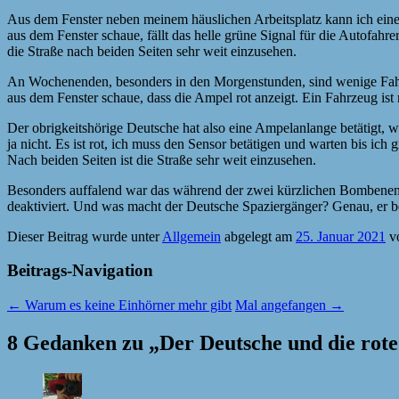
Aus dem Fenster neben meinem häuslichen Arbeitsplatz kann ich eine
aus dem Fenster schaue, fällt das helle grüne Signal für die Autofahre
die Straße nach beiden Seiten sehr weit einzusehen.
An Wochenenden, besonders in den Morgenstunden, sind wenige Fahrze
aus dem Fenster schaue, dass die Ampel rot anzeigt. Ein Fahrzeug ist
Der obrigkeitshörige Deutsche hat also eine Ampelanlange betätigt, 
ja nicht. Es ist rot, ich muss den Sensor betätigen und warten bis i
Nach beiden Seiten ist die Straße sehr weit einzusehen.
Besonders auffalend war das während der zwei kürzlichen Bombenent
deaktiviert. Und was macht der Deutsche Spaziergänger? Genau, er bet
Dieser Beitrag wurde unter
Allgemein
abgelegt am
25. Januar 2021
v
Beitrags-Navigation
←
Warum es keine Einhörner mehr gibt
Mal angefangen
→
8 Gedanken zu „
Der Deutsche und die rot