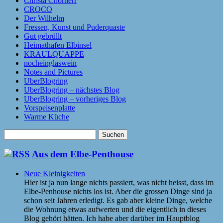
Christa Chorherr
CROCO
Der Wilhelm
Fressen, Kunst und Puderquaste
Gut gebrüllt
Heimathafen Elbinsel
KRAULQUAPPE
nocheinglaswein
Notes and Pictures
UberBlogring
UberBlogring – nächstes Blog
UberBlogring – vorheriges Blog
Vorspeisenplatte
Warme Küche
Suchen
nach:
Aus dem Elbe-Penthouse
Neue Kleinigkeiten
Hier ist ja nun lange nichts passiert, was nicht heisst, dass im
Elbe-Penhouse nichts los ist. Aber die grossen Dinge sind ja
schon seit Jahren erledigt. Es gab aber kleine Dinge, welche
die Wohnung etwas aufwerten und die eigentlich in dieses
Blog gehört hätten. Ich habe aber darüber im Hauptblog