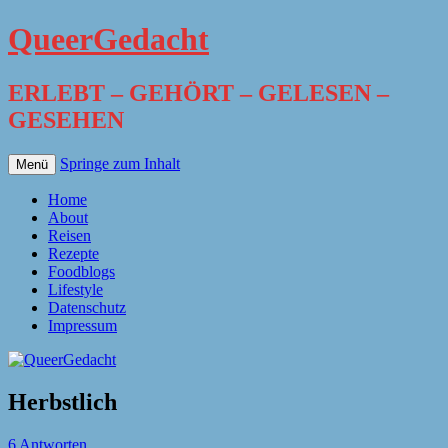
QueerGedacht
ERLEBT – GEHÖRT – GELESEN –
GESEHEN
Springe zum Inhalt
Menü
Home
About
Reisen
Rezepte
Foodblogs
Lifestyle
Datenschutz
Impressum
Herbstlich
6 Antworten