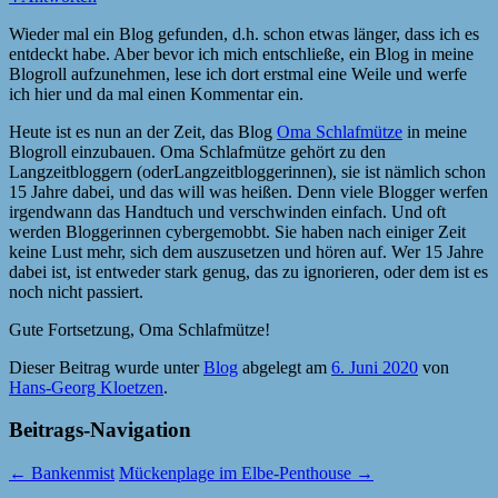
Wieder mal ein Blog gefunden, d.h. schon etwas länger, dass ich es
entdeckt habe. Aber bevor ich mich entschließe, ein Blog in meine
Blogroll aufzunehmen, lese ich dort erstmal eine Weile und werfe
ich hier und da mal einen Kommentar ein.
Heute ist es nun an der Zeit, das Blog
Oma Schlafmütze
in meine
Blogroll einzubauen. Oma Schlafmütze gehört zu den
Langzeitbloggern (oderLangzeitbloggerinnen), sie ist nämlich schon
15 Jahre dabei, und das will was heißen. Denn viele Blogger werfen
irgendwann das Handtuch und verschwinden einfach. Und oft
werden Bloggerinnen cybergemobbt. Sie haben nach einiger Zeit
keine Lust mehr, sich dem auszusetzen und hören auf. Wer 15 Jahre
dabei ist, ist entweder stark genug, das zu ignorieren, oder dem ist es
noch nicht passiert.
Gute Fortsetzung, Oma Schlafmütze!
Dieser Beitrag wurde unter
Blog
abgelegt am
6. Juni 2020
von
Hans-Georg Kloetzen
.
Beitrags-Navigation
←
Bankenmist
Mückenplage im Elbe-Penthouse
→