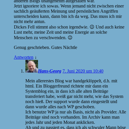
anderen Blogs unangenehm aufgefallen war.
Jetzt ignoriere ich sowas. Wenn jemand nicht zwischen einer
sachlich geäußerten Meinung und persönlichen Angriffen
unterscheiden kann, dann bin ich da weg. Das muss ich mir
nicht mehr antun.
Dickes Fell stimmt also schon irgendwie. 😉 Und auch keine
Lust mehr, meine Zeit und meine Energie an solche
Menschen zu verschwenden. 😉
Genug geschrieben. Gutes Nächtle
Antworten
↓
Hans-Georg
7. Juni 2020 um 10:40
Mein allererstes Blog war handgeklöppelt, d.h. mit
html. Ein Bloggerfreund richtete mir dann ein
Systemblog ein, in dass ich alle alten Beiträge
transferiert habe, weiß gar nicht mehr, wie das System
noch hieß. Der support wurde dann eingestellt und
dann wurde alles nach WP geschoben.
Ich benutze WP ja nur als Basis, nicht als Provider. Alle
Beiträge sind noch vorhanden. Im Archiv kann man
jedes Jahr und jeden Monat anklicken.
Ab und zu passiert es, dass ich als schwuler Mann böse