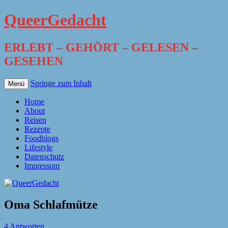
QueerGedacht
ERLEBT – GEHÖRT – GELESEN –
GESEHEN
Springe zum Inhalt
Menü
Home
About
Reisen
Rezepte
Foodblogs
Lifestyle
Datenschutz
Impressum
Oma Schlafmütze
4 Antworten