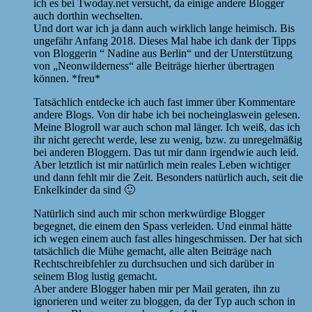
ich es bei Twoday.net versucht, da einige andere Blogger
auch dorthin wechselten.
Und dort war ich ja dann auch wirklich lange heimisch. Bis
ungefähr Anfang 2018. Dieses Mal habe ich dank der Tipps
von Bloggerin “ Nadine aus Berlin“ und der Unterstützung
von „Neonwilderness“ alle Beiträge hierher übertragen
können. *freu*
Tatsächlich entdecke ich auch fast immer über Kommentare
andere Blogs. Von dir habe ich bei nocheinglaswein gelesen.
Meine Blogroll war auch schon mal länger. Ich weiß, das ich
ihr nicht gerecht werde, lese zu wenig, bzw. zu unregelmäßig
bei anderen Bloggern. Das tut mir dann irgendwie auch leid.
Aber letztlich ist mir natürlich mein reales Leben wichtiger
und dann fehlt mir die Zeit. Besonders natürlich auch, seit die
Enkelkinder da sind 🙂
Natürlich sind auch mir schon merkwürdige Blogger
begegnet, die einem den Spass verleiden. Und einmal hätte
ich wegen einem auch fast alles hingeschmissen. Der hat sich
tatsächlich die Mühe gemacht, alle alten Beiträge nach
Rechtschreibfehler zu durchsuchen und sich darüber in
seinem Blog lustig gemacht.
Aber andere Blogger haben mir per Mail geraten, ihn zu
ignorieren und weiter zu bloggen, da der Typ auch schon in