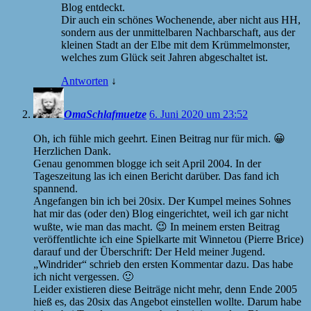
Blog entdeckt.
Dir auch ein schönes Wochenende, aber nicht aus HH,
sondern aus der unmittelbaren Nachbarschaft, aus der
kleinen Stadt an der Elbe mit dem Krümmelmonster,
welches zum Glück seit Jahren abgeschaltet ist.
Antworten
↓
OmaSchlafmuetze
6. Juni 2020 um 23:52
Oh, ich fühle mich geehrt. Einen Beitrag nur für mich. 😀
Herzlichen Dank.
Genau genommen blogge ich seit April 2004. In der
Tageszeitung las ich einen Bericht darüber. Das fand ich
spannend.
Angefangen bin ich bei 20six. Der Kumpel meines Sohnes
hat mir das (oder den) Blog eingerichtet, weil ich gar nicht
wußte, wie man das macht. 😉 In meinem ersten Beitrag
veröffentlichte ich eine Spielkarte mit Winnetou (Pierre Brice)
darauf und der Überschrift: Der Held meiner Jugend.
„Windrider“ schrieb den ersten Kommentar dazu. Das habe
ich nicht vergessen. 🙂
Leider existieren diese Beiträge nicht mehr, denn Ende 2005
hieß es, das 20six das Angebot einstellen wollte. Darum habe