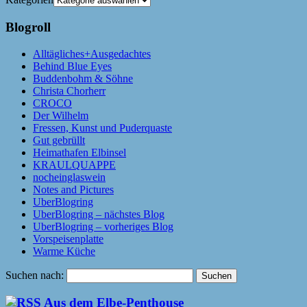
Blogroll
Alltägliches+Ausgedachtes
Behind Blue Eyes
Buddenbohm & Söhne
Christa Chorherr
CROCO
Der Wilhelm
Fressen, Kunst und Puderquaste
Gut gebrüllt
Heimathafen Elbinsel
KRAULQUAPPE
nocheinglaswein
Notes and Pictures
UberBlogring
UberBlogring – nächstes Blog
UberBlogring – vorheriges Blog
Vorspeisenplatte
Warme Küche
Suchen nach:
Aus dem Elbe-Penthouse