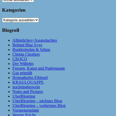
Kategorien
Kategorien
Blogroll
Alltägliches+Ausgedachtes
Behind Blue Eyes
Buddenbohm & Söhne
Christa Chorherr
CROCO
Der Wilhelm
Fressen, Kunst und Puderquaste
Gut gebrüllt
Heimathafen Elbinsel
KRAULQUAPPE
nocheinglaswein
Notes and Pictures
UberBlogring
UberBlogring – nächstes Blog
UberBlogring – vorheriges Blog
Vorspeisenplatte
Warme Küche