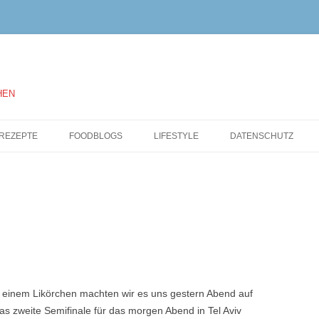
HEN
Springe
zum
REZEPTE
FOODBLOGS
LIFESTYLE
DATENSCHUTZ
Inhalt
 einem Likörchen machten wir es uns gestern Abend auf
s zweite Semifinale für das morgen Abend in Tel Aviv