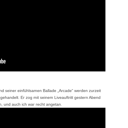
d seiner einfühlsamen Ballade „Arcade“ werden zurzeit
gehandelt. Er zog mit seinem Liveauftritt gestern Abend
, und auch ich war recht angetan.