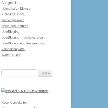
Gut gebrüllt
Heimathafen Elbinsel
KRAULQUAPPE
nocheinglaswein
Notes and Pictures
UberBlogring
UberBlogring – nächstes Blog
UberBlogring – vorheriges Blog
Vorspeisenplatte
Warme Küche
Suchen
nach:
AUS DEM ELBE-PENTHOUSE
Neue Kleinigkeiten