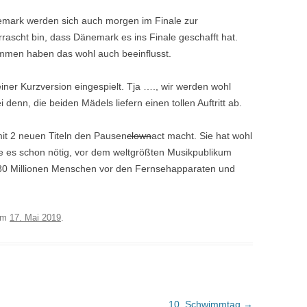
mark werden sich auch morgen im Finale zur
rascht bin, dass Dänemark es ins Finale geschafft hat.
mmen haben das wohl auch beeinflusst.
iner Kurzversion eingespielt. Tja …., wir werden wohl
i denn, die beiden Mädels liefern einen tollen Auftritt ab.
mit 2 neuen Titeln den Pausen
clown
act macht. Sie hat wohl
e es schon nötig, vor dem weltgrößten Musikpublikum
180 Millionen Menschen vor den Fernsehapparaten und
am
17. Mai 2019
.
10. Schwimmtag
→