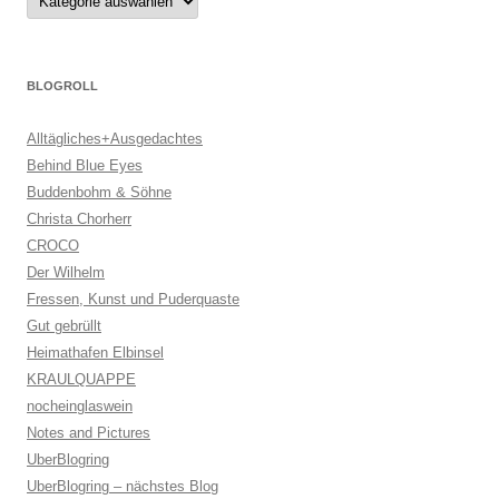
BLOGROLL
Alltägliches+Ausgedachtes
Behind Blue Eyes
Buddenbohm & Söhne
Christa Chorherr
CROCO
Der Wilhelm
Fressen, Kunst und Puderquaste
Gut gebrüllt
Heimathafen Elbinsel
KRAULQUAPPE
nocheinglaswein
Notes and Pictures
UberBlogring
UberBlogring – nächstes Blog