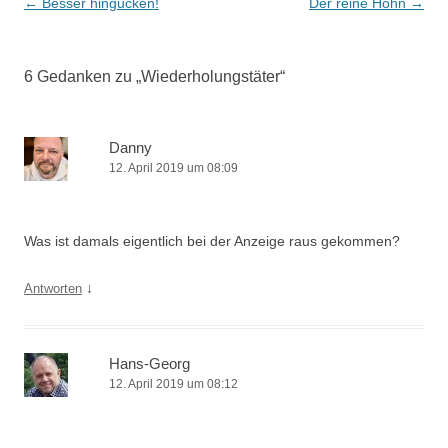
Beitrags-
←
Besser hingucken!
Der reine Hohn
→
Navigation
6 Gedanken zu „
Wiederholungstäter
“
Danny
12. April 2019 um 08:09
Was ist damals eigentlich bei der Anzeige raus gekommen?
↓
Antworten
Hans-Georg
12. April 2019 um 08:12