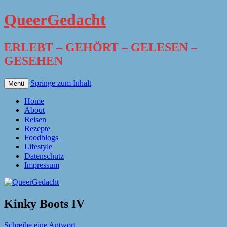
QueerGedacht
ERLEBT – GEHÖRT – GELESEN –
GESEHEN
Springe zum Inhalt
Menü
Home
About
Reisen
Rezepte
Foodblogs
Lifestyle
Datenschutz
Impressum
Kinky Boots IV
Schreibe eine Antwort