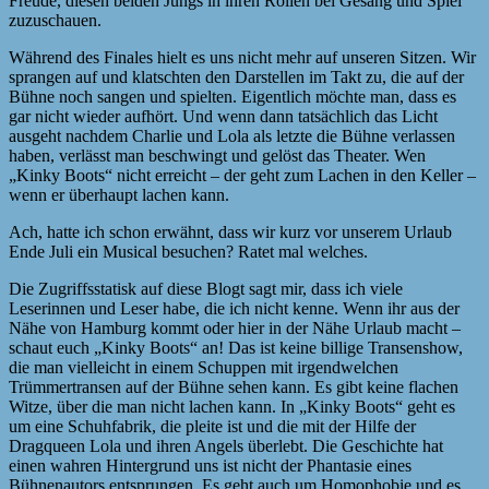
Freude, diesen beiden Jungs in ihren Rollen bei Gesang und Spiel
zuzuschauen.
Während des Finales hielt es uns nicht mehr auf unseren Sitzen. Wir
sprangen auf und klatschten den Darstellen im Takt zu, die auf der
Bühne noch sangen und spielten. Eigentlich möchte man, dass es
gar nicht wieder aufhört. Und wenn dann tatsächlich das Licht
ausgeht nachdem Charlie und Lola als letzte die Bühne verlassen
haben, verlässt man beschwingt und gelöst das Theater. Wen
„Kinky Boots“ nicht erreicht – der geht zum Lachen in den Keller –
wenn er überhaupt lachen kann.
Ach, hatte ich schon erwähnt, dass wir kurz vor unserem Urlaub
Ende Juli ein Musical besuchen? Ratet mal welches.
Die Zugriffsstatisk auf diese Blogt sagt mir, dass ich viele
Leserinnen und Leser habe, die ich nicht kenne. Wenn ihr aus der
Nähe von Hamburg kommt oder hier in der Nähe Urlaub macht –
schaut euch „Kinky Boots“ an! Das ist keine billige Transenshow,
die man vielleicht in einem Schuppen mit irgendwelchen
Trümmertransen auf der Bühne sehen kann. Es gibt keine flachen
Witze, über die man nicht lachen kann. In „Kinky Boots“ geht es
um eine Schuhfabrik, die pleite ist und die mit der Hilfe der
Dragqueen Lola und ihren Angels überlebt. Die Geschichte hat
einen wahren Hintergrund uns ist nicht der Phantasie eines
Bühnenautors entsprungen. Es geht auch um Homophobie und es