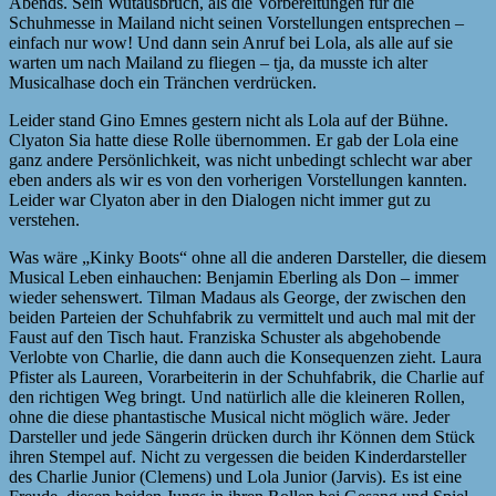
Abends. Sein Wutausbruch, als die Vorbereitungen für die
Schuhmesse in Mailand nicht seinen Vorstellungen entsprechen –
einfach nur wow! Und dann sein Anruf bei Lola, als alle auf sie
warten um nach Mailand zu fliegen – tja, da musste ich alter
Musicalhase doch ein Tränchen verdrücken.
Leider stand Gino Emnes gestern nicht als Lola auf der Bühne.
Clyaton Sia hatte diese Rolle übernommen. Er gab der Lola eine
ganz andere Persönlichkeit, was nicht unbedingt schlecht war aber
eben anders als wir es von den vorherigen Vorstellungen kannten.
Leider war Clyaton aber in den Dialogen nicht immer gut zu
verstehen.
Was wäre „Kinky Boots“ ohne all die anderen Darsteller, die diesem
Musical Leben einhauchen: Benjamin Eberling als Don – immer
wieder sehenswert. Tilman Madaus als George, der zwischen den
beiden Parteien der Schuhfabrik zu vermittelt und auch mal mit der
Faust auf den Tisch haut. Franziska Schuster als abgehobende
Verlobte von Charlie, die dann auch die Konsequenzen zieht. Laura
Pfister als Laureen, Vorarbeiterin in der Schuhfabrik, die Charlie auf
den richtigen Weg bringt. Und natürlich alle die kleineren Rollen,
ohne die diese phantastische Musical nicht möglich wäre. Jeder
Darsteller und jede Sängerin drücken durch ihr Können dem Stück
ihren Stempel auf. Nicht zu vergessen die beiden Kinderdarsteller
des Charlie Junior (Clemens) und Lola Junior (Jarvis). Es ist eine